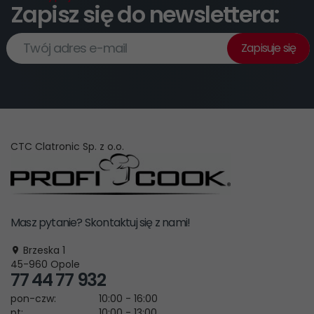
Zapisz się do newslettera:
Twój adres e-mail
Zapisuje się
CTC Clatronic Sp. z o.o.
Masz pytanie? Skontaktuj się z nami!
Brzeska 1
45-960
Opole
77 44 77 932
pon-czw:
10:00 - 16:00
pt:
10:00 - 13:00