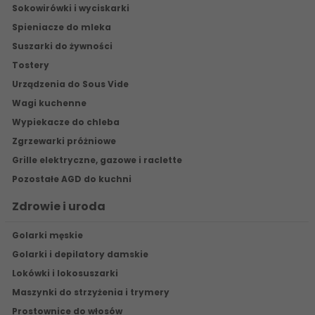
Sokowirówki i wyciskarki
Spieniacze do mleka
Suszarki do żywności
Tostery
Urządzenia do Sous Vide
Wagi kuchenne
Wypiekacze do chleba
Zgrzewarki próżniowe
Grille elektryczne, gazowe i raclette
Pozostałe AGD do kuchni
Zdrowie i uroda
Golarki męskie
Golarki i depilatory damskie
Lokówki i lokosuszarki
Maszynki do strzyżenia i trymery
Prostownice do włosów