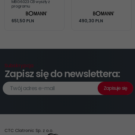
MBG 6023 CB wyszły z
programu
651,
50
PLN
490,
30
PLN
Subskrypcja
Zapisz się do newslettera:
Twój adres e-mail
Zapisuje się
CTC Clatronic Sp. z o.o.