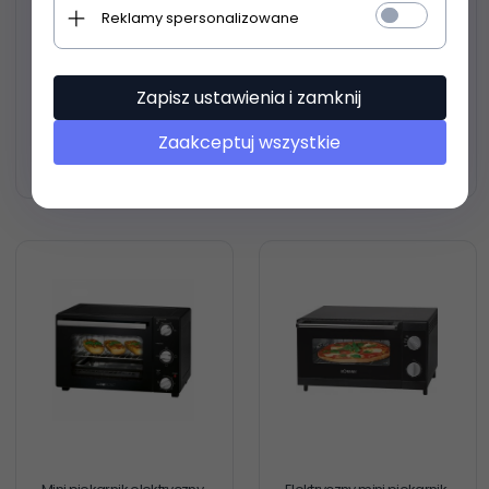
Reklamy spersonalizowane
Piekarnik elektryczny,
Piec do pizzy ProfiCook PC-
wolnostojący,
PO 1323
wielofunkcyjny Clatronic
MBG 3728
Zapisz ustawienia i zamknij
Zaakceptuj wszystkie
649,
70
PLN
709,
00
PLN