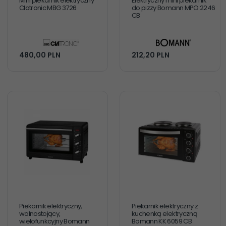
Mini piekarnik elektryczny
Elektryczny mini piekarnik
Clatronic MBG 3726
do pizzy Bomann MPO 2246
CB
480,
00
PLN
212,
20
PLN
Piekarnik elektryczny,
Piekarnik elektryczny z
wolnostojący,
kuchenką elektryczną
wielofunkcyjny Bomann
Bomann KK 6059 CB