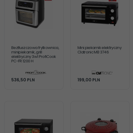
Beztłuszczowa frytkownica,
Mini piekarnik elektryczny
minipiekarnik, grill
Clatronic MB 3746
elektryczny 3w1 ProfiCook
PC-FR 1200 H
536,
50
PLN
199,
00
PLN