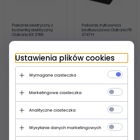
Piekarnik elektryczny z
Piekarnik, frytkownica
kuchenką elektryczną
beztłuszczowa Clatronic FR
Clatronic KK 3786
3747 H
Ustawienia plików cookies
579,
40
PLN
529,
80
PLN
Wymagane ciasteczka
Marketingowe ciasteczka
Analityczne ciasteczka
Wysyłanie danych marketingowych