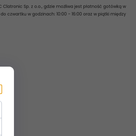
 Clatronic Sp. z o.o., gdzie możliwa jest płatność gotówką w
do czwartku w godzinach: 10:00 - 16:00 oraz w piątki między