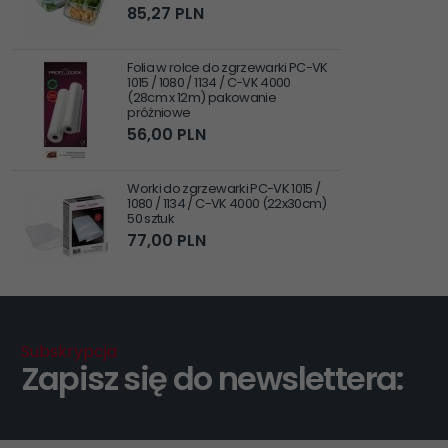
85,
27
PLN
Folia w rolce do zgrzewarki PC-VK
1015 / 1080 / 1134 / C-VK 4000
(28cm x 12m) pakowanie
próżniowe
56,
00
PLN
Worki do zgrzewarki PC-VK 1015 /
1080 / 1134 / C-VK 4000 (22x30cm)
50 sztuk
77,
00
PLN
Subskrypcja
Zapisz się do newslettera: