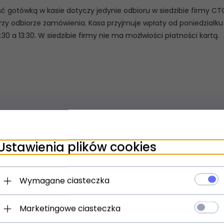
ć gotówką w kasie dotyczy jedynie odbioru w siedzibie firmy CTC
rzy odbiorze zamówienia. Kasa przyjmuje wpłaty od poniedziałku 
:30 a 13:30. W siedzibie firmy nie ma możlwiości płatności kartą.
Ustawienia plików cookies
Wymagane ciasteczka
Marketingowe ciasteczka