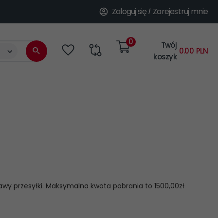
Zaloguj się
Zarejestruj mnie
0
Twój
categories_searcher
0.00
PLN
koszyk
wy przesyłki. Maksymalna kwota pobrania to 1500,00zł