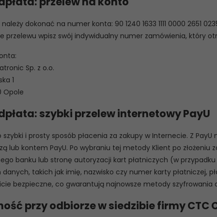
dpłata: przelew na konto
należy dokonać na numer konta: 90 1240 1633 1111 0000 2651 023
le przelewu wpisz swój indywidualny numer zamówienia, który o
onta:
tronic Sp. z o.o.
ska 1
 Opole
dpłata: szybki przelew internetowy PayU
 szybki i prosty sposób płacenia za zakupy w Internecie. Z Pay
czą lub kontem PayU. Po wybraniu tej metody Klient po złożeniu
ego banku lub stronę autoryzacji kart płatniczych (w przypadku
danych, takich jak imię, nazwisko czy numer karty płatniczej, pł
icie bezpieczne, co gwarantują najnowsze metody szyfrowania d
ność przy odbiorze w siedzibie firmy CTC 