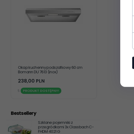
 cm
Okap kuchenny podszafkowy 60 cm
Zam
Bomann DU 7613 (inox)
Bom
229,
00
PLN
21
5
PRODUKT DOSTĘPNY!
1
Bestsellery
Szklane pojemniki z
przegródkami 3x Classbach C-
FHDM 4021 G