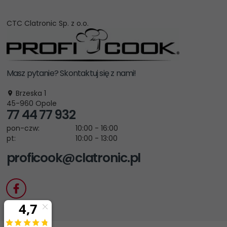
CTC Clatronic Sp. z o.o.
Masz pytanie? Skontaktuj się z nami!
Brzeska 1
45-960
Opole
77 44 77 932
pon-czw:
10:00 - 16:00
pt:
10:00 - 13:00
proficook@clatronic.pl