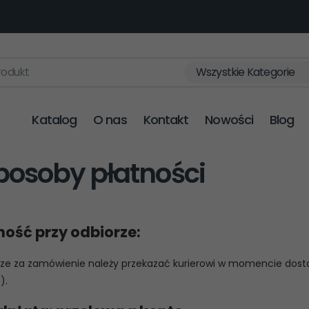
rodukt
Wszystkie Kategorie
Katalog
O nas
Kontakt
Nowości
Blog
posoby płatności
ność przy odbiorze:
dze za zamówienie należy przekazać kurierowi w momencie dosta
).