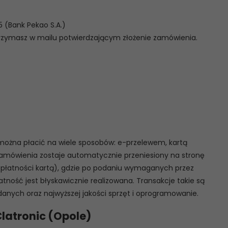
5 (Bank Pekao S.A.)
trzymasz w mailu potwierdzającym złożenie zamówienia.
U można płacić na wiele sposobów: e-przelewem, kartą
 zamówienia zostaje automatycznie przeniesiony na stronę
 płatności kartą), gdzie po podaniu wymaganych przez
atność jest błyskawicznie realizowana. Transakcje takie są
anych oraz najwyższej jakości sprzęt i oprogramowanie.
Clatronic (Opole)