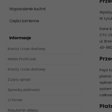
Prze
Wyposażenie kuchni
Wpłaty 
W tytu
Części zamienne
Dane k
CTC Cla
Informacje
ul. Brze
45-960
Koszty i czas dostawy
Prze
Marka ProfiCook
Koszty i czas dostawy
PayU to
płatni
Zużyty sprzęt
wybran
system 
Sposoby płatności
całkow
O Firmie
Płat
Regulamin sklepu