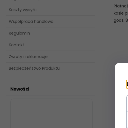
Płatnoś
Koszty wysyłki
kasie p
godz. 8
Współpraca handlowa
Regulamin
Kontakt
Zwroty i reklamacje
Bezpieczeństwo Produktu
Nowości