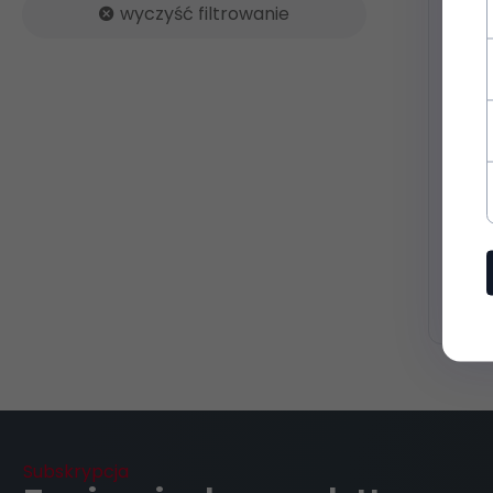
wyczyść filtrowanie
Zesta
eleme
4012 
58,
5
147
szt.
Subskrypcja