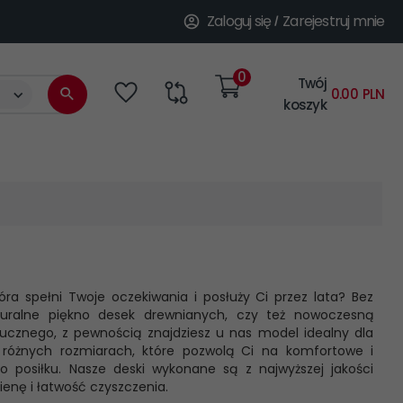
Zaloguj się
Zarejestruj mnie
0
Twój
categories_searcher
0.00
PLN
koszyk
tóra spełni Twoje oczekiwania i posłuży Ci przez lata? Bez
turalne piękno desek drewnianych, czy też nowoczesną
ucznego, z pewnością znajdziesz u nas model idealny dla
 różnych rozmiarach, które pozwolą Ci na komfortowe i
 posiłku. Nasze deski wykonane są z najwyższej jakości
ienę i łatwość czyszczenia.