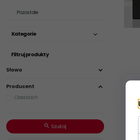
Pozostałe
Kategorie
Filtruj produkty
Słowo
Producent
Classbach
Szukaj