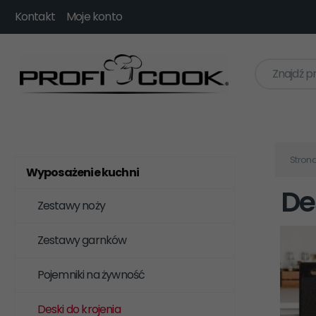
Kontakt
Moje konto
Znajdź p
Stron
Wyposażenie kuchni
De
Zestawy noży
Zestawy garnków
Pojemniki na żywność
Deski do krojenia