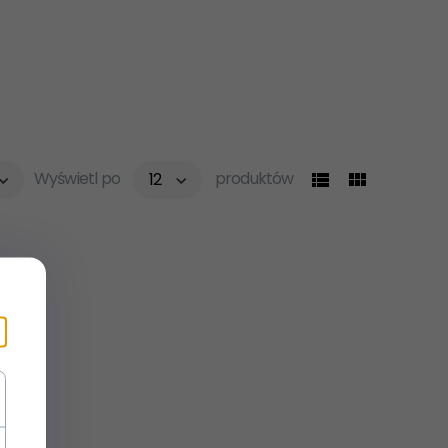
pop
Wyświetl po
produktów
12