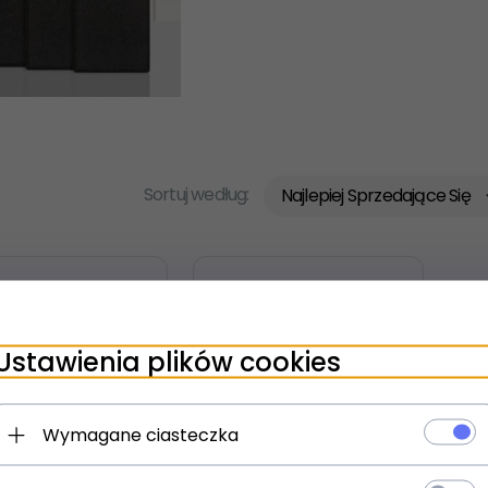
sort
Sortuj według:
Najlepiej Sprzedające Się
Ustawienia plików cookies
Wymagane ciasteczka