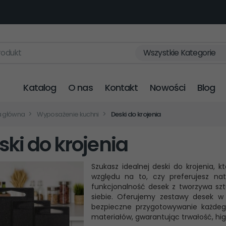
rodukt
Wszystkie Kategorie
Katalog
O nas
Kontakt
Nowości
Blog
a główna
Wyposażenie kuchni
Deski do krojenia
ski do krojenia
Szukasz idealnej deski do krojenia, k
względu na to, czy preferujesz na
funkcjonalność desek z tworzywa szt
siebie. Oferujemy zestawy desek w
bezpieczne przygotowywanie każdego
materiałów, gwarantując trwałość, hig