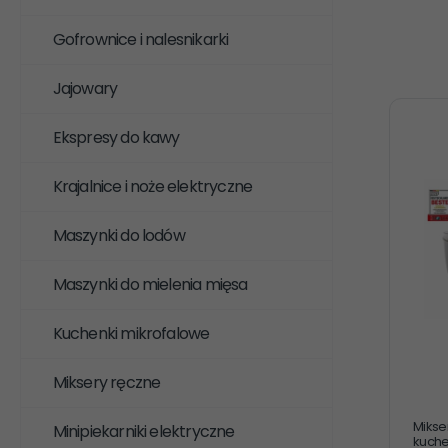
Gofrownice i nalesnikarki
Jajowary
Ekspresy do kawy
Krajalnice i noże elektryczne
Maszynki do lodów
Maszynki do mielenia mięsa
Kuchenki mikrofalowe
Miksery ręczne
Mikse
Minipiekarniki elektryczne
kuch