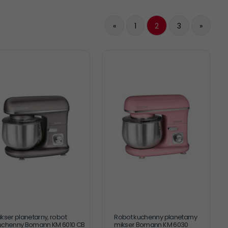
«
1
2
3
»
ikser planetarny, robot
Robot kuchenny planetarny
uchenny Bomann KM 6010 CB
mikser Bomann KM 6030