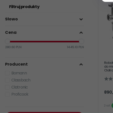
Filtruj produkty
Słowo
Cena
280.60 PLN
1445.10 PLN
Robot
Producent
do mi
Clatr
Bomann
Classbach
Clatronic
890,
Proficook
2 szt.