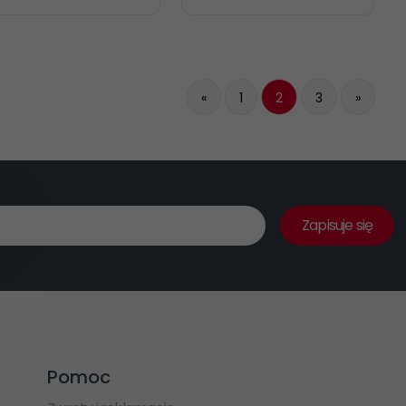
«
1
2
3
»
Zapisuje się
Pomoc