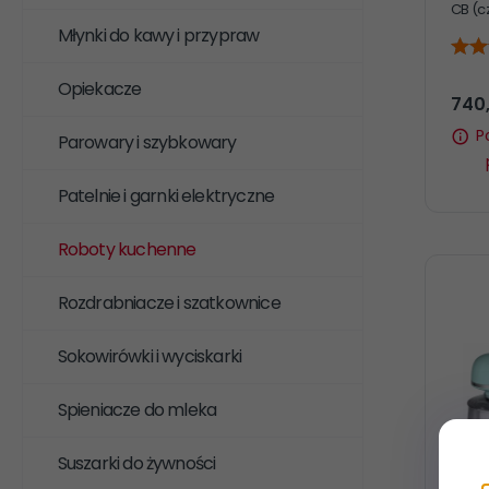
CB (c
Młynki do kawy i przypraw
Opiekacze
740
P
Parowary i szybkowary
Patelnie i garnki elektryczne
Roboty kuchenne
Rozdrabniacze i szatkownice
Sokowirówki i wyciskarki
Spieniacze do mleka
Suszarki do żywności