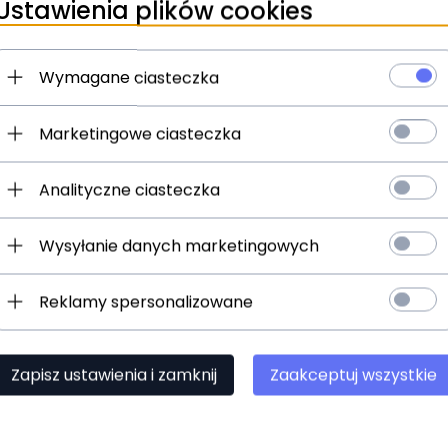
Ustawienia plików cookies
Wymagane ciasteczka
 kuchenny planetarny
Robot kuchenny planetarny
R
r Bomann KM 6030
do ciasta Bomann KM 6030
m
Marketingowe ciasteczka
wo-Zielony
Niebieski
P
(opinie - )
(opinie - )
Analityczne ciasteczka
20
PLN
409,
40
PLN
1
Wysyłanie danych marketingowych
PRODUKT DOSTĘPNY!
3 szt.
PRODUKT DOSTĘPNY!
2 
Reklamy spersonalizowane
Zapisz ustawienia i zamknij
Zaakceptuj wszystkie