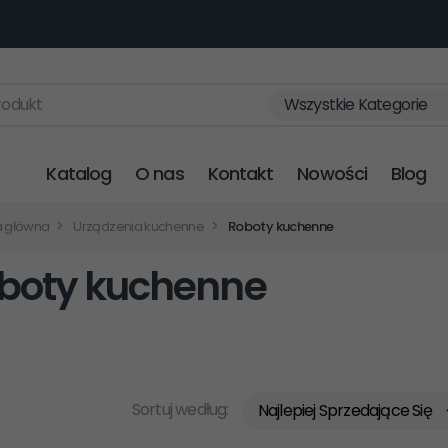
rodukt
Wszystkie Kategorie
Katalog
O nas
Kontakt
Nowości
Blog
a główna
Urządzenia kuchenne
Roboty kuchenne
boty kuchenne
sort
Sortuj według:
Najlepiej Sprzedające Się