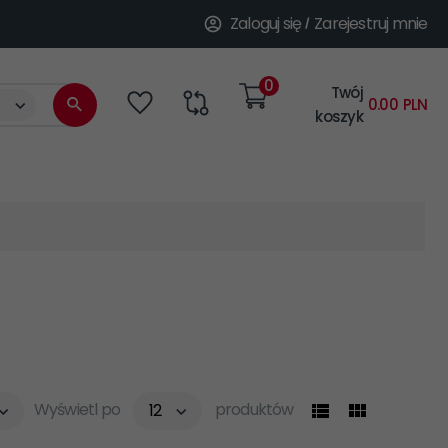
Zaloguj się
Zarejestruj mnie
0
Twój
categories_searcher
0.00
PLN
koszyk
pop
Wyświetl po
produktów
12