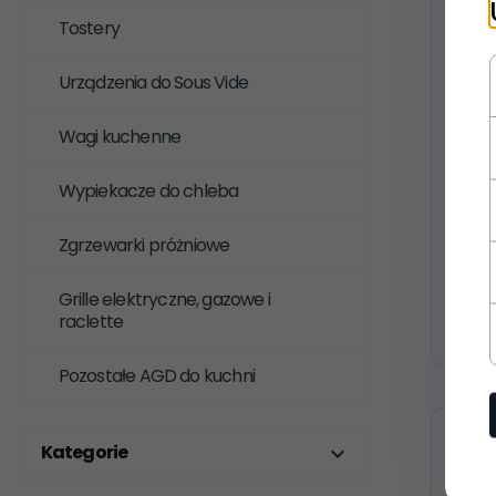
Tostery
Urządzenia do Sous Vide
Robot
Wagi kuchenne
mikse
Mięto
Wypiekacze do chleba
Zgrzewarki próżniowe
418,
Grille elektryczne, gazowe i
2 szt.
raclette
Pozostałe AGD do kuchni
Kategorie