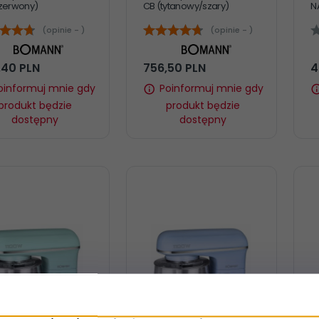
zerwony)
CB (tytanowy/szary)
N
(opinie - )
(opinie - )
,
40
PLN
756,
50
PLN
4
oinformuj mnie gdy
Poinformuj mnie gdy
produkt będzie
produkt będzie
dostępny
dostępny