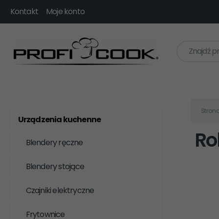
Kontakt
Moje konto
Znajdź p
Stron
Urządzenia kuchenne
Ro
Blendery ręczne
Blendery stojące
Czajniki elektryczne
Frytownice