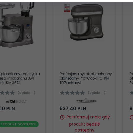
 planetarny, maszynka
Profesjonalny robot kuchenny
R
ęsa i makaronu 3w1
planetarny ProfiCook PC-KM
p
onic KM 3674
1197 antracyt
P
(opinie - )
(opinie - )
10
PLN
537,
40
PLN
8
Poinformuj mnie gdy
produkt będzie
PRODUKT DOSTĘPNY!
dostępny