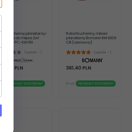
obot kuchenny planetarny i
Robot kuchenny, mikser
aszynka do mięsa 2w1
planetarny Bomann KM 6009
rofiCook PC- KM 1151
CB (czerwony)
(opinie - )
(opinie - )
187,
80
PLN
361,
40
PLN
szt.
PRODUKT DOSTĘPNY!
10 szt.
PRODUKT DOSTĘPNY!