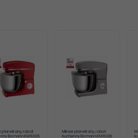
r planetrany, robot
Mikser planetrany, robot
M
enny Bomann KM 6036
kuchenny Bomann KM 6036
k