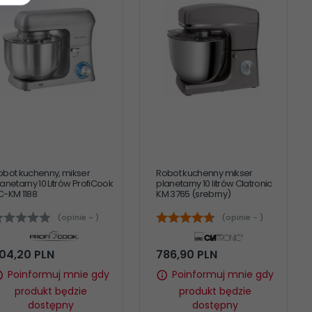
obot kuchenny, mikser
Robot kuchenny mikser
lanetarny 10 Litrów ProfiCook
planetarny 10 litrów Clatronic
C-KM 1188
KM 3765 (srebrny)
(opinie - )
(opinie - )
04,
20
PLN
786,
90
PLN
Poinformuj mnie gdy
Poinformuj mnie gdy
produkt będzie
produkt będzie
dostępny
dostępny