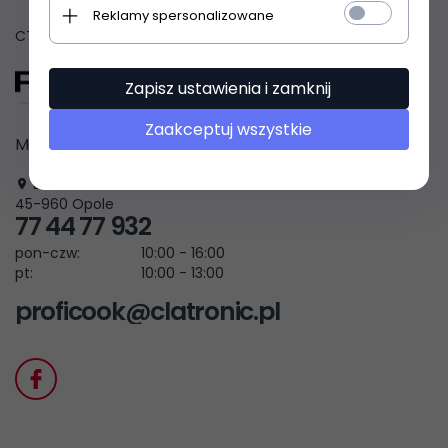
Reklamy spersonalizowane
CTC Clatronic Sp. z o.o.
Zapisz ustawienia i zamknij
Zaakceptuj wszystkie
Masz pytanie? Skontaktuj się z nami!
Brzeska 1
45-960
Opole
77 44 77 932
pon-czw:
10:00 - 16:00
pt:
10:00 - 13:00
proficook@clatronic.pl