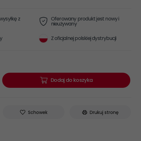
ysyłkę z
Oferowany produkt jest nowy i
nieużywany
y
Z oficjalnej polskiej dystrybucji
Dodaj do koszyka
Schowek
Drukuj stronę