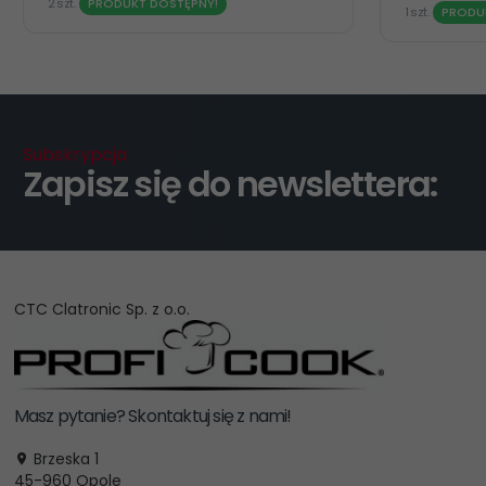
2 szt.
PRODUKT DOSTĘPNY!
1 szt.
PRODU
Subskrypcja
Zapisz się do newslettera:
CTC Clatronic Sp. z o.o.
Masz pytanie? Skontaktuj się z nami!
Brzeska 1
45-960
Opole