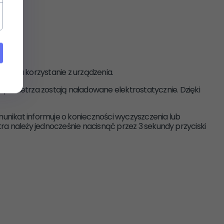
ożliwia korzystanie z urządzenia.
zki powietrza zostają naładowane elektrostatycznie. Dzięki
omunikat informuje o konieczności wyczyszczenia lub
tra należy jednocześnie nacisnąć przez 3 sekundy przyciski