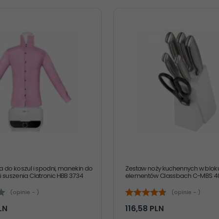
 do koszul i spodni, manekin do
Zestaw noży kuchennych w bloku
 suszenia Clatronic HBB 3734
elementów Classbach C-MBS 401
(opinie - )
(opinie - )
LN
116,
58
PLN