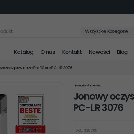
rodukt
Wszystkie Kategorie
Katalog
O nas
Kontakt
Nowości
Blog
zczacz powietrza ProfiCare PC-LR 3076
Jonowy oczys
PC-LR 3076
SKU: 330760