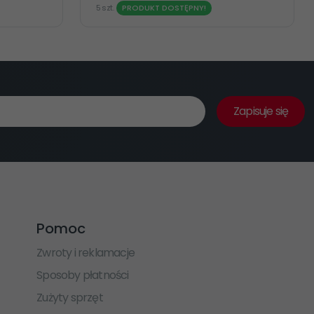
5 szt.
PRODUKT DOSTĘPNY!
Zapisuje się
Pomoc
Zwroty i reklamacje
Sposoby płatności
Zużyty sprzęt