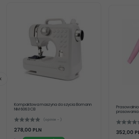
Kompaktowa maszyna do szycia Bomann
Prasowalnica
NM 6063 CB
prasowania i
(opinie - )
278,
00
PLN
352,
00
P