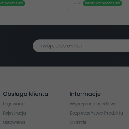
KT DOSTĘPNY!
21 szt.
PRODUKT DOSTĘPNY!
Twój adres e-mail
Obsługa klienta
Informacje
Logowanie
Współpraca handlowa
Rejestracja
Bezpieczeństwo Produktu
Ustawienia
O Firmie