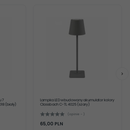
 7
Lampka LED wbudowany akumulator kolory
8 (biały)
Classbach C-TL 4025 (szary)
(opinie - )
65,
00
PLN