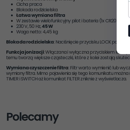
Cicha praca
Blokada rodzicielska
Łatwa wymiana filtra
W zestawie wielofunkcyjny pilot i bateria (1x CR2025, 3 V
230 V, 50 Hz,
45 W
Waga netto: 4,45 kg
Blokada rodzicielska
: Naciśnięcie przycisku LOCK powoduje
Funkcja jonizacji
: Włączana i wyłączna przyciskiem ION tylk
temu tworzą większe cząsteczki, które z kolei zostają skutec
Wymiana czyszczenie filtra
: Filtr warto wymienić lub wy
wymiany filtra. Mimo pojawienia się tego komunikatu można n
TIMER i SWITCH aż komunikat FILTER zniknie z wyświetlacza.
Polecamy