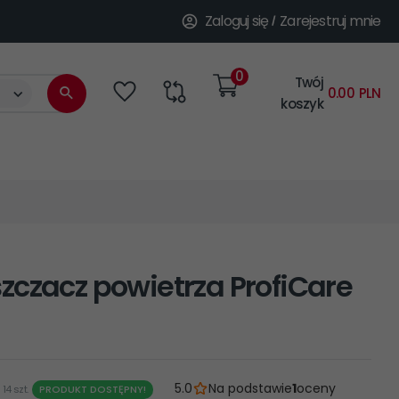
Zaloguj się
Zarejestruj mnie
0
Twój
categories_searcher
0.00
PLN
koszyk
zczacz powietrza ProfiCare
5.0
Na podstawie
1
oceny
14 szt.
PRODUKT DOSTĘPNY!