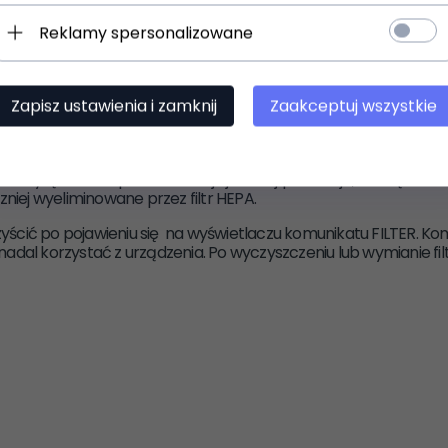
Reklamy spersonalizowane
)
Zapisz ustawienia i zamknij
Zaakceptuj wszystkie
 włączenie lub wyłączenie blokady rodzicielskiej. Blokada uniem
o i wyłącznie na pilocie. Funkcja jonizacji powoduje, że cząstec
zniej wyeliminowane przez filtr HEPA.
czyścić po pojawieniu się na wyświetlaczu komunikatu FILTER. K
adal korzystać z urządzenia. Po wyczyszczeniu lub wymianie fil