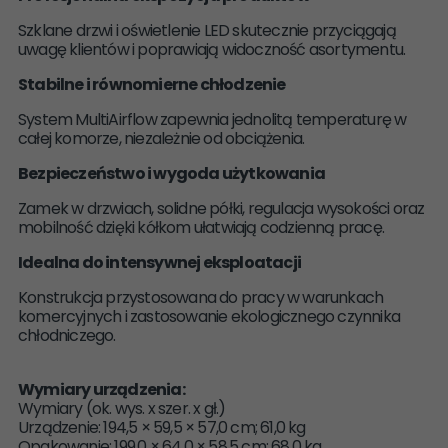
Szklane drzwi i oświetlenie LED skutecznie przyciągają
uwagę klientów i poprawiają widoczność asortymentu.
Stabilne i równomierne chłodzenie
System MultiAirflow zapewnia jednolitą temperaturę w
całej komorze, niezależnie od obciążenia.
Bezpieczeństwo i wygoda użytkowania
Zamek w drzwiach, solidne półki, regulacja wysokości oraz
mobilność dzięki kółkom ułatwiają codzienną pracę.
Idealna do intensywnej eksploatacji
Konstrukcja przystosowana do pracy w warunkach
komercyjnych i zastosowanie ekologicznego czynnika
chłodniczego.
Wymiary urządzenia:
Wymiary (ok. wys. x szer. x gł.)
Urządzenie: 194,5 × 59,5 × 57,0 cm; 61,0 kg
Opakowanie: 199,0 × 64,0 × 58,5 cm; 68,0 kg