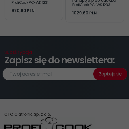
na napoje, piwo lodówka
ProfiCook PC-WK 1231
ProfiCook PC-WK 1233
970,
60
PLN
1029,
60
PLN
Subskrypcja
Zapisz się do newslettera:
Twój adres e-mail
Zapisuje się
CTC Clatronic Sp. z o.o.