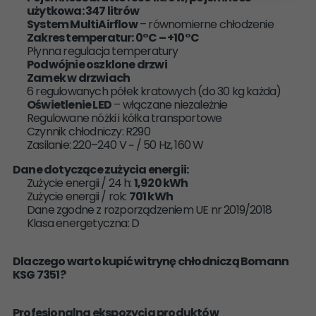
użytkowa: 347 litrów
System MultiAirflow
– równomierne chłodzenie
Zakres temperatur: 0°C – +10°C
Płynna regulacja temperatury
Podwójnie oszklone drzwi
Zamek w drzwiach
6 regulowanych półek kratowych (do 30 kg każda)
Oświetlenie LED
– włączane niezależnie
Regulowane nóżki i kółka transportowe
Czynnik chłodniczy: R290
Zasilanie: 220–240 V ~ / 50 Hz, 160 W
Dane dotyczące zużycia energii:
Zużycie energii / 24 h:
1,920 kWh
Zużycie energii / rok:
701 kWh
Dane zgodne z rozporządzeniem UE nr 2019/2018
Klasa energetyczna: D
Dlaczego warto kupić witrynę chłodniczą Bomann
KSG 7351?
Profesjonalna ekspozycja produktów