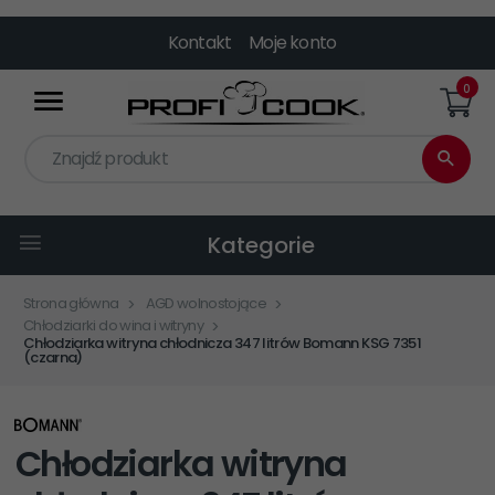
Kontakt
Moje konto
0
Znajdź produkt
Kategorie
Strona główna
AGD wolnostojące
Chłodziarki do wina i witryny
Chłodziarka witryna chłodnicza 347 litrów Bomann KSG 7351
(czarna)
Chłodziarka witryna