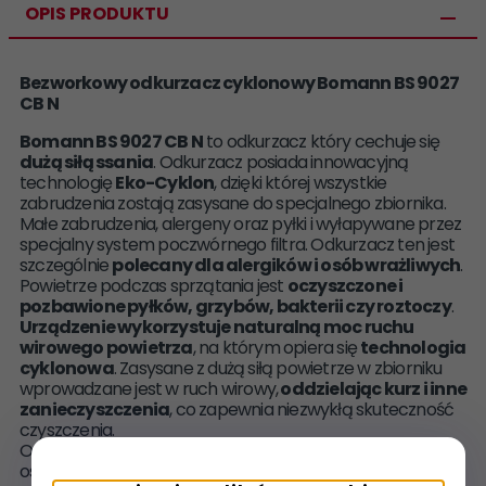
OPIS PRODUKTU
Bezworkowy odkurzacz cyklonowy Bomann BS 9027
CB N
Bomann BS 9027 CB N
to odkurzacz który cechuje się
dużą siłą ssania
. Odkurzacz posiada innowacyjną
technologię
Eko-Cyklon
, dzięki której wszystkie
zabrudzenia zostają zasysane do specjalnego zbiornika.
Małe zabrudzenia, alergeny oraz pyłki i wyłapywane przez
specjalny system poczwórnego filtra. Odkurzacz ten jest
szczególnie
polecany dla alergików i osób wrażliwych
.
Powietrze podczas sprzątania jest
oczyszczone i
pozbawione pyłków, grzybów, bakterii czy roztoczy
.
Urządzenie wykorzystuje naturalną moc ruchu
wirowego powietrza
, na którym opiera się
technologia
cyklonowa
. Zasysane z dużą siłą powietrze w zbiorniku
wprowadzane jest w ruch wirowy,
oddzielając kurz i inne
zanieczyszczenia
, co zapewnia niezwykłą skuteczność
czyszczenia.
Odkurzacz posiada
ekonomiczny silnik 700 W
, ale
oszczędności przyniesie także konstrukcja, która
nie