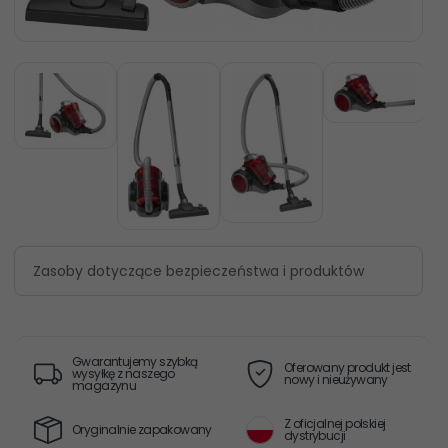
Zasoby dotyczące bezpieczeństwa i produktów
Gwarantujemy szybką
Oferowany produkt jest
wysyłkę z naszego
nowy i nieużywany
magazynu
Z oficjalnej polskiej
Oryginalnie zapakowany
dystrybucji