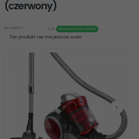
(czerwony)
SKU: 690277
3 szt.
PRODUKT DOSTĘPNY!
Ten produkt nie ma jeszcze ocen