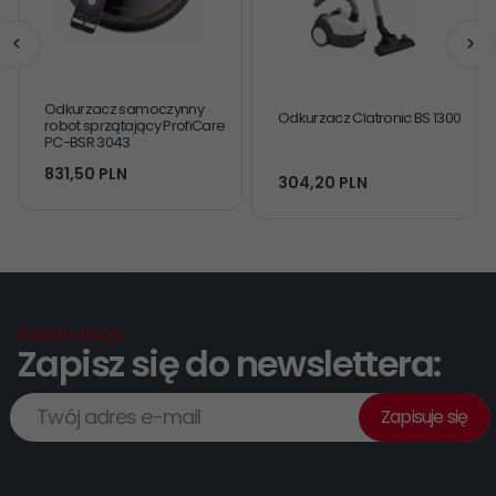
Odkurzacz samoczynny
Odkurzacz Clatronic BS 1300
robot sprzątający ProfiCare
PC-BSR 3043
831,
50
PLN
304,
20
PLN
Subskrypcja
Zapisz się do newslettera:
Twój adres e-mail
Zapisuje się