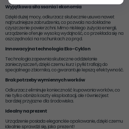
Wyjątkowa siła ssania
i ekonomia
Dzięki dużej mocy, odkurzacz skutecznie usuwa nawet
najtrudniejsze zabrudzenia, co pozwala na dokładne
czyszczenie powierzchni. Mimo niskiego zużycia energii,
urządzenie oferuje wysoką wydajność, co przekłada się na
oszczędności na rachunkach za prąd.
Innowacyjna technologia Eko-Cyklon
Technologia zapewnia skuteczne oddzielanie
zanieczyszczeń, dzięki czemu kurz i pyłki trafiają do
specjalnego zbiornika, co gwarantuje lepszą efektywność.
Brak potrzeby wymiennych worków
Odkurzacz eliminuje konieczność kupowania worków, co
nie tylko obniża koszty eksploatacji, ale również jest
bardziej przyjazne dla środowiska.
Idealny na prezent
Urządzenie posiada eleganckie opakowanie, dzięki czemu
idealnie sprawdzi się, jako prezent!