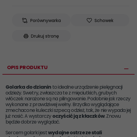
Porównywarka
Schowek
Drukuj stronę
OPIS PRODUKTU
Golarka do dzianin
to idealne urządzenie pielęgnacji
odzieży. Swetry, zwłaszcza te z mięciutkich, grubych
włóczek narażone są na pilingowanie. Podobnie jak rzeczy
wykonane z prawdziwej wełny. Brzydko wyglądające
zmechacone kuleczki szpecą odzież, tak, że nie wypada jej
już nosić. A wystarczy
oczyścić ją z kłaczków
. Znowu
będzie dobrze wyglądać.
Sercem golarki jest
wydajne ostrze ze stali