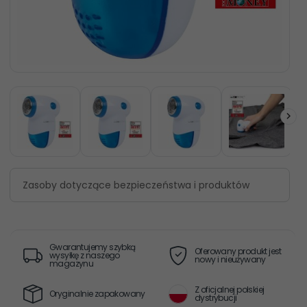
Zasoby dotyczące bezpieczeństwa i produktów
Gwarantujemy szybką
Oferowany produkt jest
wysyłkę z naszego
nowy i nieużywany
magazynu
Z oficjalnej polskiej
Oryginalnie zapakowany
dystrybucji