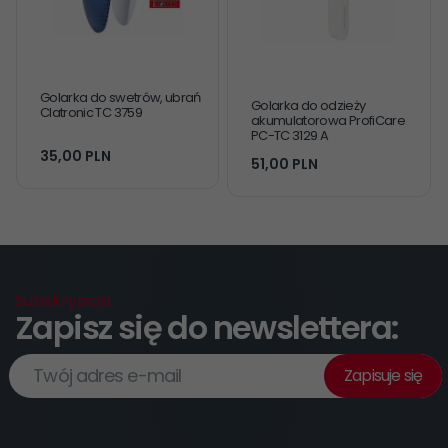
Golarka do swetrów, ubrań
Golarka do odzieży
Clatronic TC 3759
akumulatorowa ProfiCare
PC-TC 3129 A
35,
00
PLN
51,
00
PLN
Subskrypcja
Zapisz się do newslettera:
Twój adres e-mail
Zapisuje się