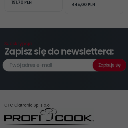
191,
70
PLN
445,
00
PLN
Subskrypcja
Zapisz się do newslettera:
Twój adres e-mail
Zapisuje się
CTC Clatronic Sp. z o.o.