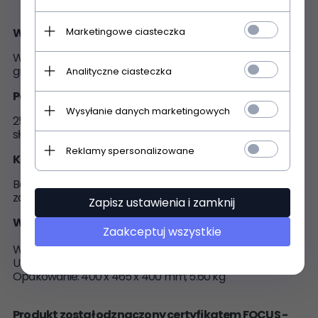
Marketingowe ciasteczka
Wielozadaniowość
Wbudowany zawór kurkowy do napełniania np. winem
grzanym, ponczem lub innymi gorącymi napojami
Analityczne ciasteczka
Pojemność
Wysyłanie danych marketingowych
25 litrów pojemności pozwala na zawekowanie około 14
słoików o pojemności 1 litra
Reklamy spersonalizowane
Kontrola nad urządzeniem
Bezstopniowo regulowany termostat można ustawić w
zakresie od 30° do 100°C
Zapisz ustawienia i zamknij
Wymiary elektrycznego garnka:
Zaakceptuj wszystkie
Wymiary (ok. szer. x wys. x gł.) i waga
Urządzenie: 455 x 495 x 435 mm; 5.45 kg
Opakowanie: 400 x 465 x 400 mm; 5.60 kg
Produkt został odznaczony certyfikatem FOCUS -