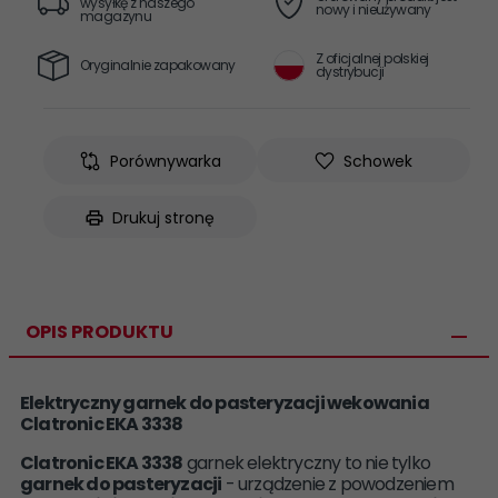
wysyłkę z naszego
nowy i nieużywany
magazynu
Z oficjalnej polskiej
Oryginalnie zapakowany
dystrybucji
Porównywarka
Schowek
Drukuj stronę
OPIS PRODUKTU
Elektryczny garnek do pasteryzacji wekowania
Clatronic EKA 3338
Clatronic EKA 3338
garnek elektryczny to nie tylko
garnek do pasteryzacji
- urządzenie z powodzeniem