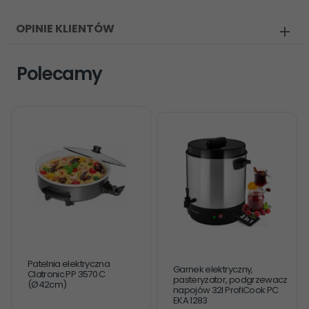
OPINIE KLIENTÓW
Polecamy
Patelnia elektryczna
Garnek elektryczny,
Clatronic PP 3570 C
pasteryzator, podgrzewacz
(Ø42cm)
napojów 32l ProfiCook PC
EKA 1283