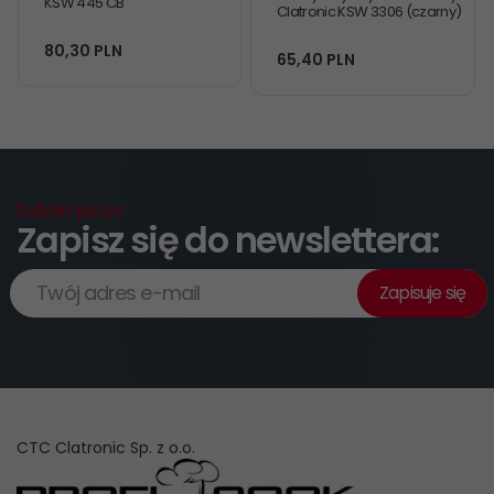
KSW 445 CB
Clatronic KSW 3306 (czarny)
80,
30
PLN
65,
40
PLN
Subskrypcja
Zapisz się do newslettera:
Twój adres e-mail
Zapisuje się
CTC Clatronic Sp. z o.o.