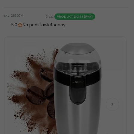
SKU: 283024
6 szt.
PRODUKT DOSTĘPNY!
5.0
Na podstawie
1
oceny