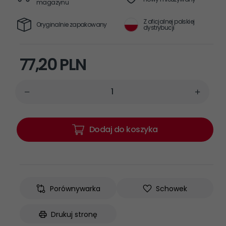
magazynu
Z oficjalnej polskiej
Oryginalnie zapakowany
dystrybucji
77,
20
PLN
Dodaj do koszyka
Porównywarka
Schowek
Drukuj stronę