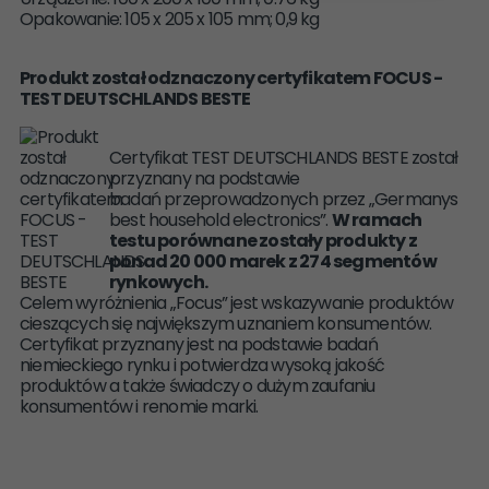
Opakowanie: 105 x 205 x 105 mm; 0,9 kg
Produkt został odznaczony certyfikatem FOCUS -
TEST DEUTSCHLANDS BESTE
Certyfikat TEST DEUTSCHLANDS BESTE został
przyznany na podstawie
badań przeprowadzonych przez „Germanys
best household electronics”.
W ramach
testu porównane zostały produkty z
ponad 20 000 marek z 274 segmentów
rynkowych.
Celem wyróżnienia „Focus” jest wskazywanie produktów
cieszących się największym uznaniem konsumentów.
Certyfikat przyznany jest na podstawie badań
niemieckiego rynku i potwierdza wysoką jakość
produktów a także świadczy o dużym zaufaniu
konsumentów i renomie marki.