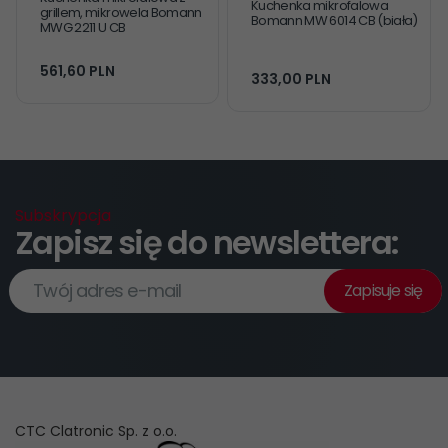
Kuchenka mikrofalowa
grillem, mikrowela Bomann
Bomann MW 6014 CB (biała)
MWG 2211 U CB
561,
60
PLN
333,
00
PLN
Subskrypcja
Zapisz się do newslettera:
Twój adres e-mail
Zapisuje się
CTC Clatronic Sp. z o.o.