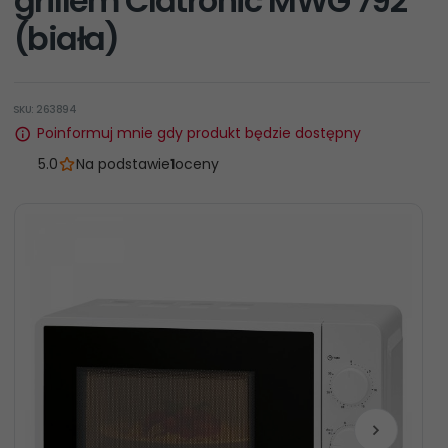
grillem Clatronic MWG 792
(biała)
SKU: 263894
Poinformuj mnie gdy produkt będzie dostępny
5.0
Na podstawie
1
oceny