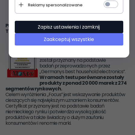
Duże okno podglądu
Reklamy spersonalizowane
230 V, 50 Hz, 1150 W
Produkt został odznaczony certyfikatem FOCUS -
Zapisz ustawienia i zamknij
TEST DEUTSCHLANDS BESTE
Zaakceptuj wszystkie
Certyfikat TEST DEUTSCHLANDS BESTE
został przyznany na podstawie
badań przeprowadzonych przez
„Germanys best household electronics”.
W ramach testu porównane zostały
produkty z ponad 20 000 marek z 274
segmentów rynkowych.
Celem wyróżnienia „Focus” jest wskazywanie produktów
cieszących się największym uznaniem konsumentów.
Certyfikat przyznany jest na podstawie badań
niemieckiego rynku i potwierdza wysoką jakość
produktów a także świadczy o dużym zaufaniu
konsumentów i renomie marki.