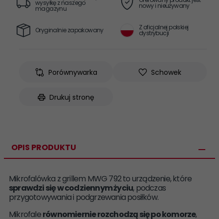
wysyłkę z naszego
nowy i nieużywany
magazynu
Z oficjalnej polskiej
Oryginalnie zapakowany
dystrybucji
Porównywarka
Schowek
Drukuj stronę
OPIS PRODUKTU
Mikrofalówka z grillem MWG 792 to urządzenie, które
sprawdzi się w codziennym życiu
, podczas
przygotowywania i podgrzewania posiłków.
Mikrofale
równomiernie rozchodzą się po komorze
,