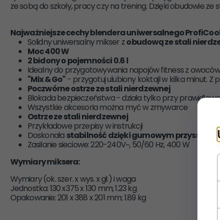
ze sobą do szkoły, pracy czy na trening. Dzięki obudowie ze s
Najważniejsze cechy blendera uniwersalnego
ProfiCoo
Solidny uniwersalny mikser z
obudową ze stali nierdz
Moc 400 W
2 bidony o pojemności 0.6 l
Idealny do przygotowywania napojów fitness z owoców l
"Mix & Go"
- przygotuj ulubiony koktajl w kilka minut. 
Poczwórne ostrze ze stali nierdzewnej
Blokada bezpieczeństwa - działa tylko przy prawidłowo
Wszystkie akcesoria można myć w zmywarce
Ostrze ze stali nierdzewnej
Przykładowe przepisy w instrukcji
Doskonała
stabilność dzięki gumowym przyssaw
Zasilanie sieciowe: 220-240V~, 50/60 Hz, 400 W
Wymiary miksera:
Wymiary (ok. szer. x wys. x gł.) i waga
Jednostka: 130 x375 x 130 mm; 1.23 kg
Opakowanie: 201 x 388 x 201 mm; 1.89 kg