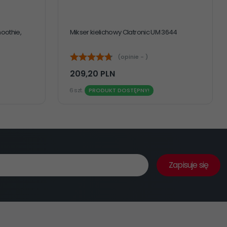
moothie,
Mikser kielichowy Clatronic UM 3644
(opinie - )
209,
20
PLN
6 szt.
PRODUKT DOSTĘPNY!
Zapisuje się