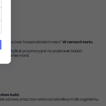
manys best household electronics”.
W ramach testu
. Certyfikat przyznany jest na podstawie badań
 i renomie marki.
stwo ludzi.
ie zdrowa, smaczna i wolna od szkodliwych dla organizmu,