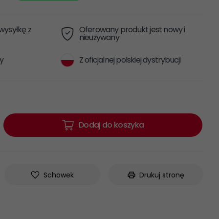
ysyłkę z
Oferowany produkt jest nowy i
nieużywany
y
Z oficjalnej polskiej dystrybucji
Dodaj do koszyka
Schowek
Drukuj stronę