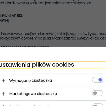
tali nierdzewnej urządzenie jest solidne oraz eleganckie.
k PC-SM 1153
:
ewnej
ub warzyw, napojów mlecznych, koktajli, zup, sosów typu salsa,
Z praktycznym otworem do picia. Można zabrać świeży koktajl do 
 założonym zbiorniku i nożach
Ustawienia plików cookies
kom
Wymagane ciasteczka
Marketingowe ciasteczka