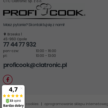
CTC Clatronic Sp. z o.o.
Masz pytanie? Skontaktuj się z nami!
Brzeska 1
45-960
Opole
77 44 77 932
pon-czw:
10:00 - 16:00
pt:
10:00 - 13:00
proficook@clatronic.pl
Informacja o cookies
|
oprogramowanie sklepu internetowe