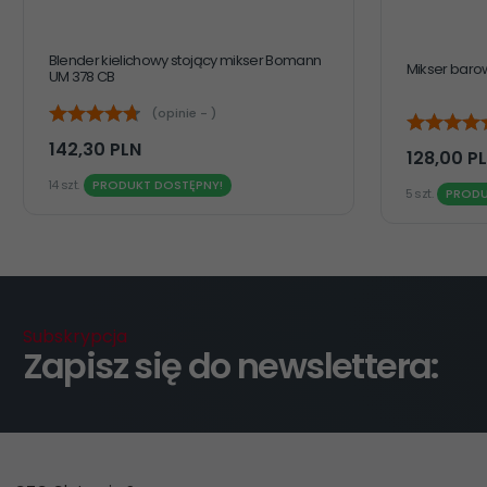
Blender kielichowy stojący mikser Bomann
Mikser barow
UM 378 CB
(opinie - )
142,
30
PLN
128,
00
P
14 szt.
PRODUKT DOSTĘPNY!
5 szt.
PRODU
Subskrypcja
Zapisz się do newslettera: