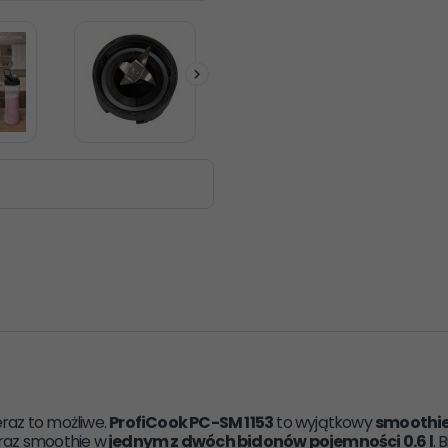
eraz to możliwe.
ProfiCook PC-SM 1153
to wyjątkowy
smoothi
oraz smoothie w
jednym z dwóch bidonów pojemności 0.6 l
. 