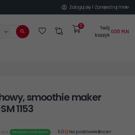
Zaloguj się
Zarejestruj mnie
0
Twój
categories_searcher
0.00
PLN
koszyk
ichowy, smoothie maker
-SM 1153
5.0
Na podstawie
2
ocen
4 szt.
PRODUKT DOSTĘPNY!