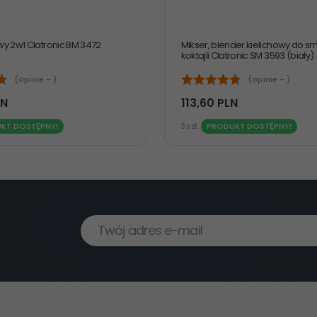
y 2w1 Clatronic BM 3472
Mikser, blender kielichowy do s
koktajli Clatronic SM 3593 (biały)
(opinie - )
(opinie - )
LN
113,
60
PLN
KT DOSTĘPNY!
3 szt.
PRODUKT DOSTĘPNY!
Twój adres e-mail