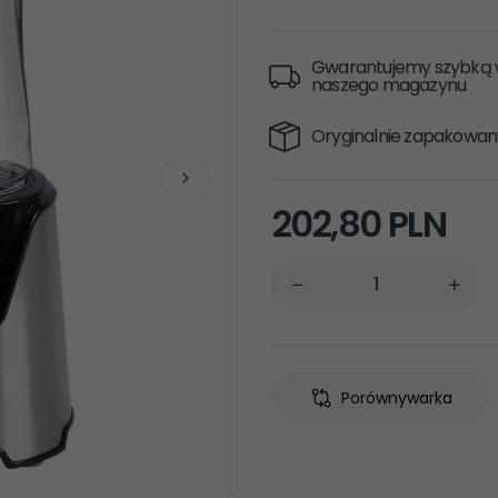
Gwarantujemy szybką w
naszego magazynu
Oryginalnie zapakowan
202,
80
PLN
Porównywarka