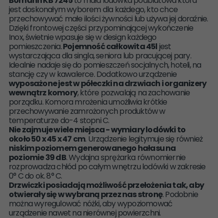
Bomann KB 7245
to mała lodówka podblatowa która
jest doskonałym wyborem dla każdego, kto chce
przechowywać małe ilości żywności lub używa jej doraźnie.
Dzięki frontowej części przypominającej wykończenie
Inox, świetnie wpasuje się w design każdego
pomieszczenia.
Pojemność całkowita 45l
jest
wystarczająca dla singla, seniora lub pracującej pary.
Idealnie nadaje się do pomieszczeń socjalnych, hoteli, na
stancję czy w kawalerce. Dodatkowo urządzenie
wyposażone jest w półeczki na drzwiach i organizery
wewnątrz komory
, które pozwalają na zachowanie
porządku. Komora mrożenia umożliwia krótkie
przechowywanie zamrożonych produktów w
temperaturze do-4 stopni C.
Nie zajmuje wiele miejsca - wymiary lodówki to
około 50 x 45 x 47 cm
. Urządzenie legitymuje się również
niskim poziomem generowanego hałasu na
poziomie 39 dB
. Wydajna sprężarka równomiernie
rozprowadza chłód po całym wnętrzu lodówki w zakresie
0° C do ok. 8° C.
Drzwiczki posiadają możliwość przełożenia tak, aby
otwierały się w wybraną przez nas stronę
. Podobnie
można wyregulować nóżki, aby wypoziomować
urządzenie nawet na nierównej powierzchni.