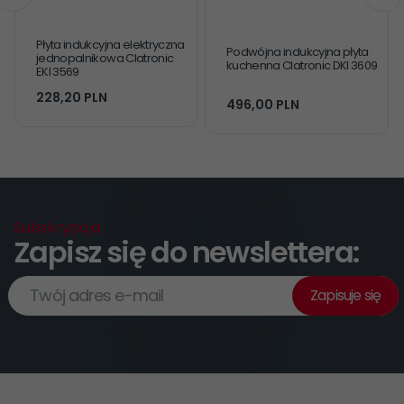
Płyta indukcyjna elektryczna
Podwójna indukcyjna płyta
jednopalnikowa Clatronic
kuchenna Clatronic DKI 3609
EKI 3569
228,
20
PLN
496,
00
PLN
Subskrypcja
Zapisz się do newslettera:
Twój adres e-mail
Zapisuje się