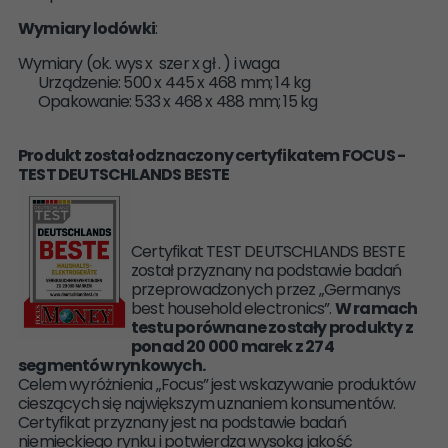
Wymiary lodówki
:
Wymiary (ok. wys x szer x gł . ) i waga
Urządzenie: 500 x 445 x 468 mm; 14 kg
Opakowanie: 533 x 468 x 488 mm; 15 kg
Produkt został odznaczony certyfikatem FOCUS -
TEST DEUTSCHLANDS BESTE
Certyfikat TEST DEUTSCHLANDS BESTE
został przyznany na podstawie badań
przeprowadzonych przez „Germanys
best household electronics”.
W ramach
testu porównane zostały produkty z
ponad 20 000 marek z 274
segmentów rynkowych.
Celem wyróżnienia „Focus” jest wskazywanie produktów
cieszących się największym uznaniem konsumentów.
Certyfikat przyznany jest na podstawie badań
niemieckiego rynku i potwierdza wysoką jakość