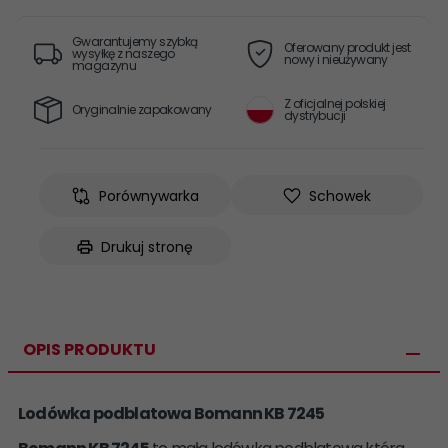
Gwarantujemy szybką
Oferowany produkt jest
wysyłkę z naszego
nowy i nieużywany
magazynu
Z oficjalnej polskiej
Oryginalnie zapakowany
dystrybucji
Porównywarka
Schowek
Drukuj stronę
OPIS PRODUKTU
Lodówka podblatowa Bomann KB 7245