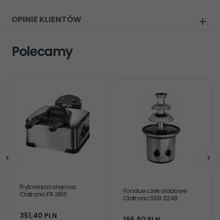
OPINIE KLIENTÓW
Polecamy
Frytownica olejowa
Fondue czekoladowe
Clatronic FR 3195
Clatronic SKB 3248
351,
40
PLN
196,
80
PLN