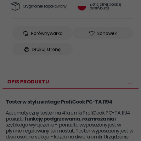
Z oficjalnej polskiej
Oryginalnie zapakowany
dystrybucji
Porównywarka
Schowek
Drukuj stronę
OPIS PRODUKTU
Toster w stylu vintage ProfiCook PC-TA 1194
Automatyczny toster na 4 kromki ProfiCook PC-TA 1194
posiada
funkcję podgrzewania, rozmrażania
i
szybkiego wyłączenia - ponadto wyposażony jest w
płynnie regulowany termostat. Toster wyposażony jest w
dwie osobne sekcje - każda na dwie kromki. Urządzenie