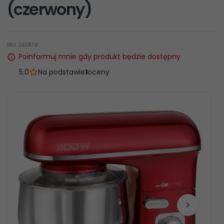
(czerwony)
SKU: 263878
Poinformuj mnie gdy produkt będzie dostępny
5.0
Na podstawie
1
oceny