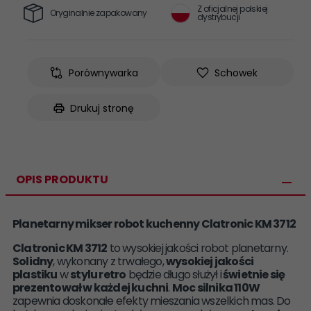
Z oficjalnej polskiej
Oryginalnie zapakowany
dystrybucji
Porównywarka
Schowek
Drukuj stronę
OPIS PRODUKTU
Planetarny mikser robot kuchenny Clatronic KM 3712
Clatronic KM 3712
to wysokiej jakości robot planetarny.
Solidny
, wykonany z trwałego,
wysokiej jakości
plastiku
w
stylu retro
będzie długo służył i
świetnie się
prezentował w każdej kuchni
.
Moc silnika 110W
zapewnia doskonałe efekty mieszania wszelkich mas. Do