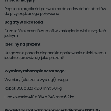
Wielofunkcyjny
Regulacja prędkości pozwala na dokładny dobór obrotów
do przyrządzanego pożywienia
Bogaty w akcesoria
Duża ilość akcesoriów umożliwi zastąpienie wielu urządzeń
jednym
Idealny na prezent
Urządzenie posiada eleganckie opakowanie, dzięki czemu
idealnie sprawdzi się, jako prezent!
Wymiary robota planetarnego:
Wymiary (ok. szer. x wys. x gł.) i waga
Robot: 350 x 320 x 210 mm; 5.0 kg
Opakowanie: 410 x 364 x 248 mm; 6.2 kg
Produkt został odznaczony certyfikatem FOCUS -