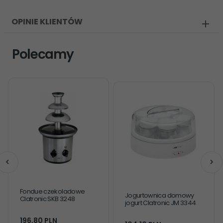
OPINIE KLIENTÓW
Polecamy
Fondue czekoladowe
Jogurtownica domowy
Clatronic SKB 3248
jogurt Clatronic JM 3344
196,
80
PLN