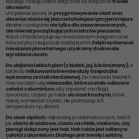
każdego rodzaju ciasta dołączone są dołączone
trwałe
akcesoria
.
Urządzenie sprawi, że
przygotowywanie ciast oraz
deserów stanie się jeszcze łatwiejsze i przyjemniejsze
.
Idealne rozwiązanie
nie tylko dla zaawansowanych,
ale również początkujących mistrzów pieczenia
.
Robot charakteryzuje się nowoczesnym designem oraz
kolorystyką pasującą do każdej kuchni.
Dzięki systemowi
mieszania planetarnego uzyskamy doskonale
wyrobione ciasto
.
Do ubijania lekkich pian (z białek, jaj, lub śmietany)
, a
także do
miksowania kremów służy trzepaczka
wykonana ze stali nierdzewnej.
Do mieszania średnich
mas na ciasto użyj
mieszadła, które zostało odlane w
całości
z aluminium
, aby zapewnić mu długą
żywotność. Użyjesz go także
do ciast kruchych
, które
należy wymieszać szybko, nie podnosząc ich
temperatury np. dłońmi.
Do ciast ciężkich
, najbardziej problematycznych, takich
jak
ciasto drożdżowe, ciasto na chleb, makaron, czy
pierogi dołączony jest hak
.
Hak także jest odlany w
całości z aluminium. Dlatego jest trwały i solidny.