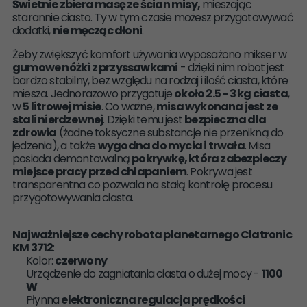
Świetnie zbiera masę ze ścian misy,
mieszając
starannie ciasto. Ty w tym czasie możesz przygotowywać
dodatki,
nie męcząc dłoni
.
Żeby zwiększyć komfort używania wyposażono mikser w
gumowe nóżki z przyssawkami
- dzięki nim robot jest
bardzo stabilny, bez względu na rodzaj i ilość ciasta, które
miesza. Jednorazowo przygotuje
około 2.5 - 3 kg ciasta
,
w
5 litrowej misie
. Co ważne,
misa wykonana jest ze
stali nierdzewnej
. Dzięki temu jest
bezpieczna dla
zdrowia
(żadne toksyczne substancje nie przenikną do
jedzenia), a także
wygodna do mycia i trwała
. Misa
posiada demontowalną
pokrywkę, która zabezpieczy
miejsce pracy przed chlapaniem
. Pokrywa jest
transparentna co pozwala na stałą kontrolę procesu
przygotowywania ciasta.
Najważniejsze cechy robota planetarnego Clatronic
KM 3712
:
Kolor:
czerwony
Urządzenie do zagniatania ciasta o dużej mocy -
1100
W
Płynna
elektroniczna regulacja prędkości