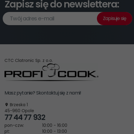
Zapisz się do newslettera:
Twój adres e-mail
Zapisuje się
CTC Clatronic Sp. z o.o.
Masz pytanie? Skontaktuj się z nami!
Brzeska 1
45-960
Opole
77 44 77 932
pon-czw:
10:00 - 16:00
pt:
10:00 - 13:00