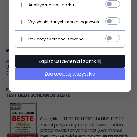
Minimalne wytwarzanie dymu
Analityczne ciasteczka
Łatwa obsługa
Duża powierzchnia do zapalania z 3 żarnikami
Zawiera metalowy uchwyt do bezpiecznego
Wysyłanie danych marketingowych
odstawienia (możliwość montażu na ścianie)
Ergonomiczny uchwyt, pokryty powłoką odporną na
Reklamy spersonalizowane
ciepło
Wymiary zapalarki:
Wymiary (ok. szer. x wys. x gł.) i waga
Zapisz ustawienia i zamknij
Urządzenie: 200 x 75 x 510 mm; 0.4 kg
Opakowanie: 205 x 90 x 515 mm; 0.6 kg
Zaakceptuj wszystkie
Produkt został odznaczony certyfikatem FOCUS -
TEST DEUTSCHLANDS BESTE
Certyfikat TEST DEUTSCHLANDS BESTE
został przyznany na podstawie badań
przeprowadzonych przez „Germanys
best household electronics”.
W ramach