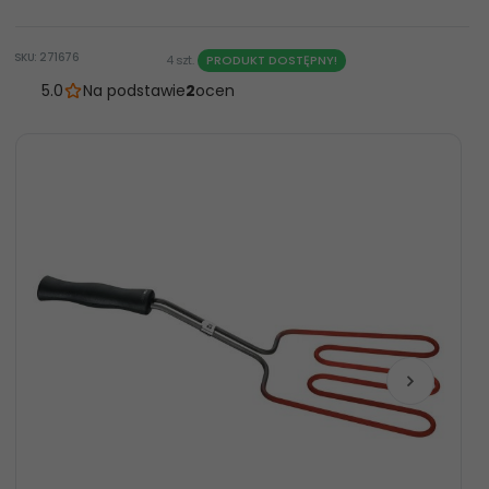
SKU: 271676
4 szt.
PRODUKT DOSTĘPNY!
5.0
Na podstawie
2
ocen