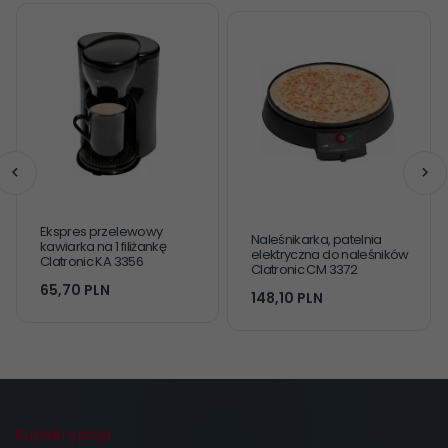
Ekspres przelewowy
Naleśnikarka, patelnia
kawiarka na 1 filiżankę
elektryczna do naleśników
Clatronic KA 3356
Clatronic CM 3372
65,
70
PLN
148,
10
PLN
Subskrypcja