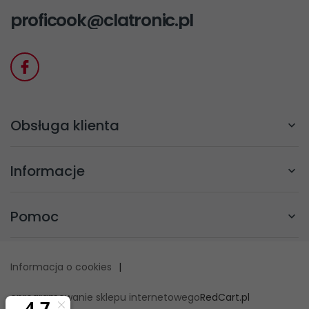
proficook@clatronic.pl
Obsługa klienta
Informacje
Pomoc
Informacja o cookies
|
oprogramowanie sklepu internetowego
RedCart.pl