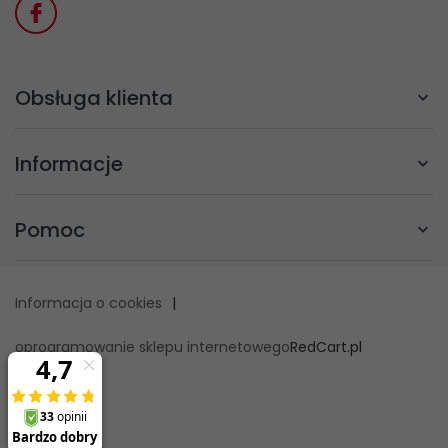
Obsługa klienta
Informacje
Pomoc
Informacja o cookies
|
oprogramowanie sklepu internetowego
RedCart.pl