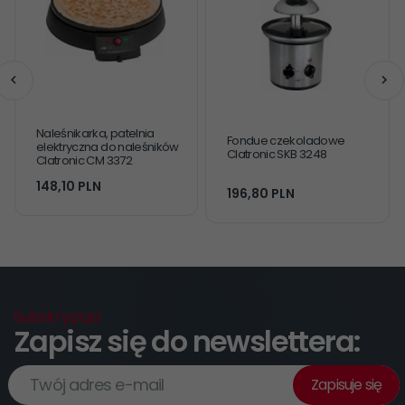
Naleśnikarka, patelnia
Fondue czekoladowe
elektryczna do naleśników
Clatronic SKB 3248
Clatronic CM 3372
148,
10
PLN
196,
80
PLN
Subskrypcja
Zapisz się do newslettera:
Twój adres e-mail
Zapisuje się