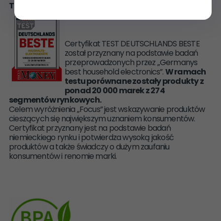
TEST DEUTSCHLANDS BESTE
Certyfikat TEST DEUTSCHLANDS BESTE
został przyznany na podstawie badań
przeprowadzonych przez „Germanys
best household electronics”.
W ramach
testu porównane zostały produkty z
ponad 20 000 marek z 274
segmentów rynkowych.
Celem wyróżnienia „Focus” jest wskazywanie produktów
cieszących się największym uznaniem konsumentów.
Certyfikat przyznany jest na podstawie badań
niemieckiego rynku i potwierdza wysoką jakość
produktów a także świadczy o dużym zaufaniu
konsumentów i renomie marki.