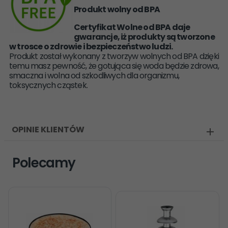
Produkt wolny od BPA
Certyfikat Wolne od BPA daje
gwarancje, iż produkty są tworzone
w trosce o zdrowie i bezpieczeństwo ludzi.
Produkt został wykonany z tworzyw wolnych od BPA dzięki
temu masz pewność, że gotująca się woda będzie zdrowa,
smaczna i wolna od szkodliwych dla organizmu,
toksycznych cząstek.
OPINIE KLIENTÓW
Polecamy