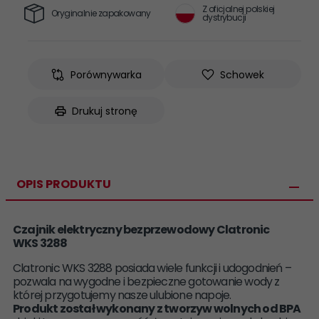
Z oficjalnej polskiej
Oryginalnie zapakowany
dystrybucji
Porównywarka
Schowek
Drukuj stronę
OPIS PRODUKTU
Czajnik elektryczny bezprzewodowy Clatronic
WKS 3288
Clatronic WKS 3288 posiada wiele funkcji i udogodnień –
pozwala na wygodne i bezpieczne gotowanie wody z
której przygotujemy nasze ulubione napoje.
Produkt został wykonany z tworzyw wolnych od BPA