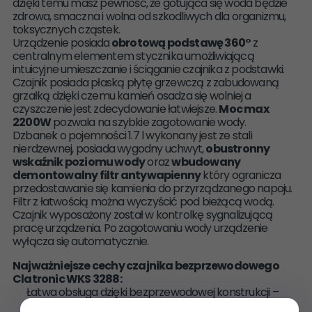
dzięki temu masz pewność, że gotująca się woda będzie
zdrowa, smaczna i wolna od szkodliwych dla organizmu,
toksycznych cząstek.
Urządzenie posiada
obrotową podstawę 360°
z
centralnym elementem stycznika umożliwiającą
intuicyjne umieszczanie i ściąganie czajnika z podstawki.
Czajnik posiada płaską płytę grzewczą z zabudowaną
grzałką dzięki czemu kamień osadza się wolniej a
czyszczenie jest zdecydowanie łatwiejsze.
Moc max
2200W
pozwala na szybkie zagotowanie wody.
Dzbanek o pojemności 1.7 l wykonany jest ze stali
nierdzewnej, posiada wygodny uchwyt,
obustronny
wskaźnik poziomu wody
oraz
wbudowany
demontowalny filtr antywapienny
który ogranicza
przedostawanie się kamienia do przyrządzanego napoju.
Filtr z łatwością można wyczyścić pod bieżącą wodą.
Czajnik wyposażony został w kontrolkę sygnalizującą
pracę urządzenia. Po zagotowaniu wody urządzenie
wyłącza się automatycznie.
Najważniejsze cechy czajnika bezprzewodowego
Clatronic WKS 3288:
Łatwa obsługa dzięki bezprzewodowej konstrukcji –
łatwe wlewanie i wylewanie wody