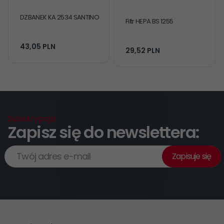
DZBANEK KA 2534 SANTINO
Filtr HEPA BS 1255
43,
05
PLN
29,
52
PLN
Subskrypcja
Zapisz się do newslettera:
Twój adres e-mail
Zapisuje się