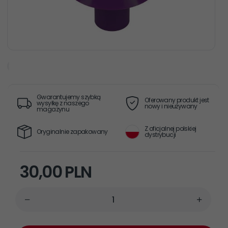
Gwarantujemy szybką
Oferowany produkt jest
wysyłkę z naszego
nowy i nieużywany
magazynu
Z oficjalnej polskiej
Oryginalnie zapakowany
dystrybucji
30,
00
PLN