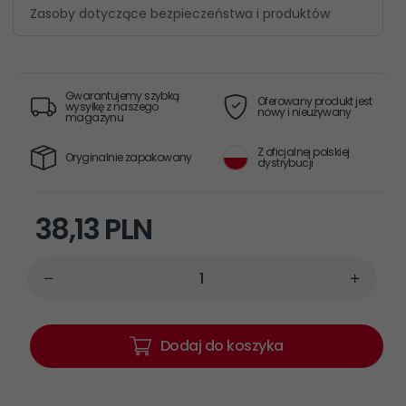
Zasoby dotyczące bezpieczeństwa i produktów
Gwarantujemy szybką
Oferowany produkt jest
wysyłkę z naszego
nowy i nieużywany
magazynu
Z oficjalnej polskiej
Oryginalnie zapakowany
dystrybucji
38,
13
PLN
Dodaj do koszyka