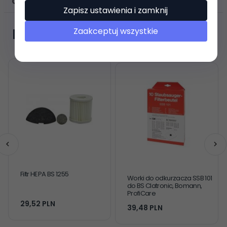
OPINIE KLIENTÓW
Zapisz ustawienia i zamknij
Zaakceptuj wszystkie
Polecamy
Filtr HEPA BS 1255
Worki do odkurzacza SSB 101
do BS Clatronic, Bomann,
ProfiCare
29,
52
PLN
39,
48
PLN