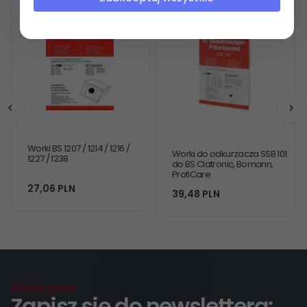
Worki BS 1207 / 1214 / 1216 /
Worki do odkurzacza SSB 101
1227 / 1238
do BS Clatronic, Bomann,
ProfiCare
27,
06
PLN
39,
48
PLN
Subskrypcja
Zapisz się do newslettera: