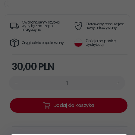
Gwarantujemy szybką
Oferowany produkt jest
wysyłkę z naszego
nowy i nieużywany
magazynu
Z oficjalnej polskiej
Oryginalnie zapakowany
dystrybucji
30,
00
PLN
Dodaj do koszyka