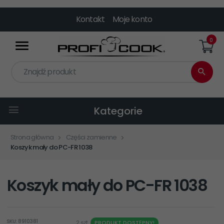
Kontakt
Moje konto
0
Znajdź produkt
Kategorie
Strona główna
Części zamienne
Koszyk mały do PC-FR 1038
Koszyk mały do PC-FR 1038
SKU: 8910381
2 szt.
PRODUKT DOSTĘPNY!