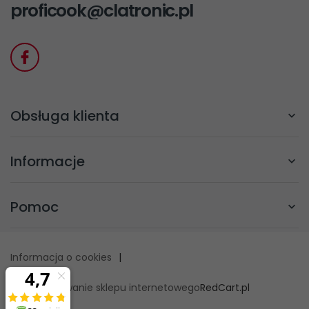
proficook@clatronic.pl
Obsługa klienta
Informacje
Pomoc
Informacja o cookies
|
oprogramowanie sklepu internetowego
RedCart.pl