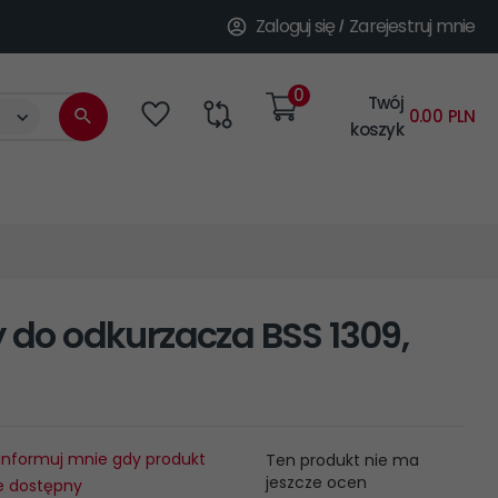
Zaloguj się
Zarejestruj mnie
0
Twój
categories_searcher
0.00
PLN
koszyk
y do odkurzacza BSS 1309,
informuj mnie gdy produkt
Ten produkt nie ma
jeszcze ocen
e dostępny