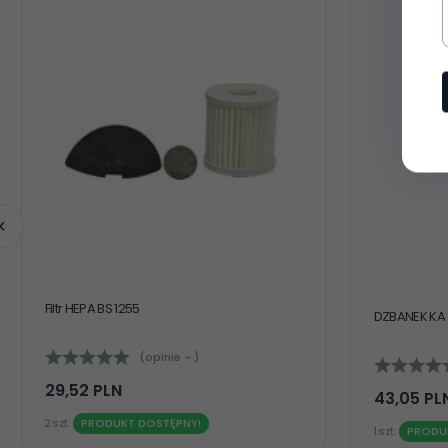
Filtr HEPA BS 1255
DZBANEK KA
(opinie - )
29,
52
PLN
43,
05
PL
2 szt.
PRODUKT DOSTĘPNY!
1 szt.
PRODU