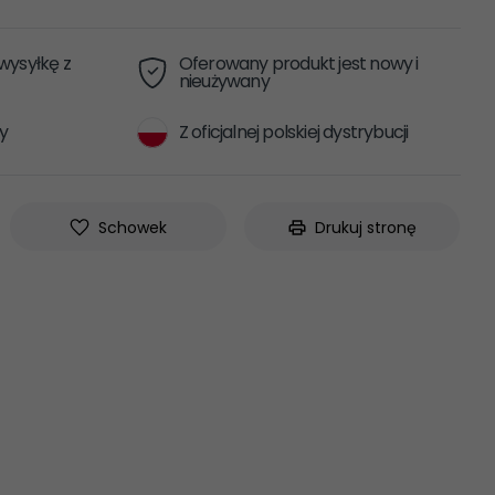
ysyłkę z
Oferowany produkt jest nowy i
nieużywany
y
Z oficjalnej polskiej dystrybucji
Schowek
Drukuj stronę