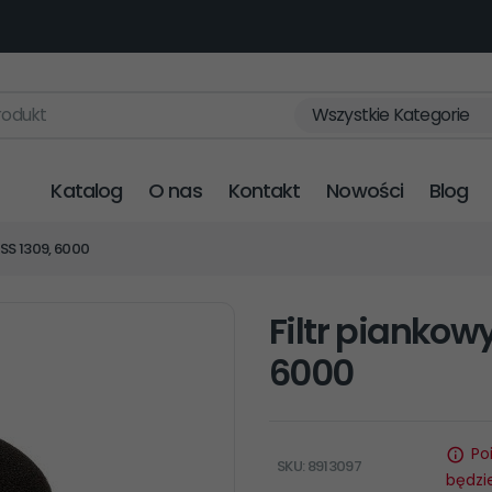
rodukt
Wszystkie Kategorie
Katalog
O nas
Kontakt
Nowości
Blog
BSS 1309, 6000
Filtr piankow
6000
Po
SKU: 8913097
będzi