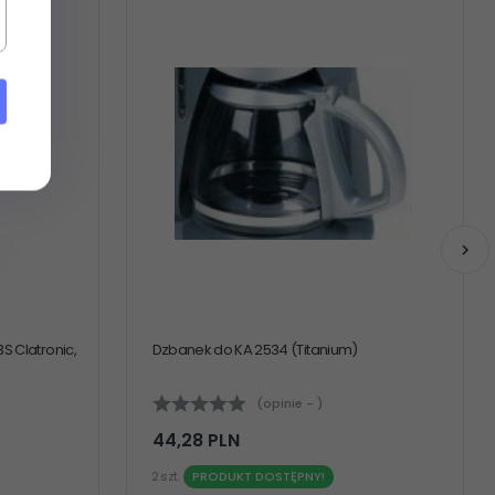
S Clatronic,
Dzbanek do KA 2534 (Titanium)
(opinie - )
44,
28
PLN
2 szt.
PRODUKT DOSTĘPNY!