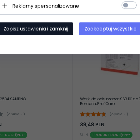
Reklamy spersonalizowane
Zapisz ustawienia i zamknij
Zaakceptuj wszystkie
 2534 SANTINO
Worki do odkurzacza SSB 101 do B
Bomann, ProfiCare
(opinie - )
(opinie - )
N
39,
48
PLN
KT DOSTĘPNY!
31 szt.
PRODUKT DOSTĘPNY!