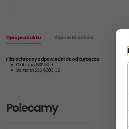
Opis produktu
Opinie Klientów
Filtr ochronny odpowiedni do odkurzacza
Clatronic BSS 1309
Bomann BSS 6000 CB
Polecamy