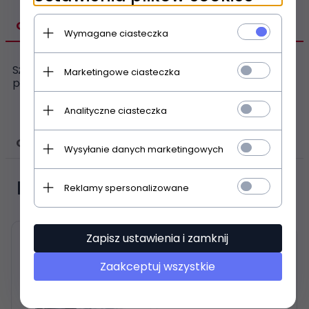
OPIS PRODUKTU
Wymagane ciasteczka
Szklany dzbanek z sitkiem do herbaty pasuję do stacji do
Marketingowe ciasteczka
parzenia kawy i herbaty
ProfiCook PC TKS 1056
Analityczne ciasteczka
OPINIE KLIENTÓW
Wysyłanie danych marketingowych
Polecamy
Reklamy spersonalizowane
Zapisz ustawienia i zamknij
Zaakceptuj wszystkie