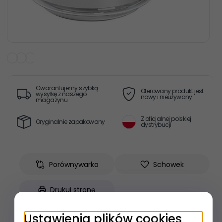
Gwarantujemy szybką
Oferowany produkt jest
wysyłkę z naszego
nowy i nieużywany
magazynu
Z oficjalnej polskiej
Oryginalnie zapakowany
dystrybucji
Porównywarka
Schowek
Drukuj stronę
Ustawienia plików cookies