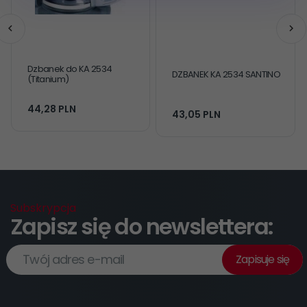
Dzbanek do KA 2534
DZBANEK KA 2534 SANTINO
(Titanium)
44,
28
PLN
43,
05
PLN
Subskrypcja
Zapisz się do newslettera:
Twój adres e-mail
Zapisuje się