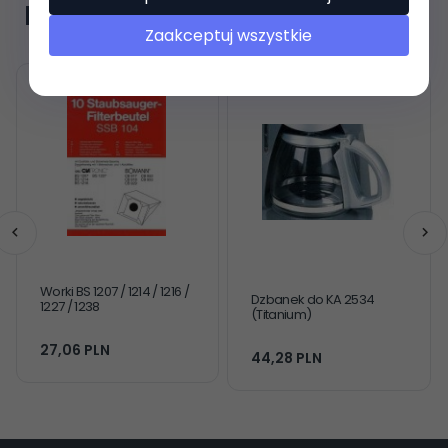
Polecamy
Zaakceptuj wszystkie
Worki BS 1207 / 1214 / 1216 /
Dzbanek do KA 2534
1227 / 1238
(Titanium)
27,
06
PLN
44,
28
PLN