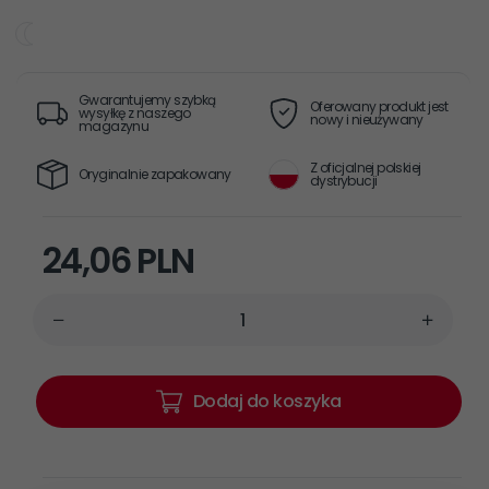
Gwarantujemy szybką
Oferowany produkt jest
wysyłkę z naszego
nowy i nieużywany
magazynu
Z oficjalnej polskiej
Oryginalnie zapakowany
dystrybucji
24,
06
PLN
Dodaj do koszyka