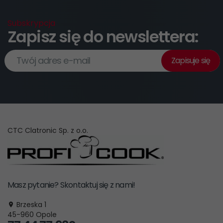
Subskrypcja
Zapisz się do newslettera:
Twój adres e-mail
Zapisuje się
CTC Clatronic Sp. z o.o.
Masz pytanie? Skontaktuj się z nami!
Brzeska 1
45-960
Opole