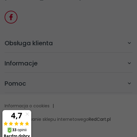
Obsługa klienta
Informacje
Pomoc
Informacja o cookies
|
oprogramowanie sklepu internetowego
RedCart.pl