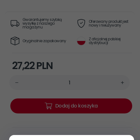
Gwarantujemy szybką
Oferowany produkt jest
wysyłkę z naszego
nowy i nieużywany
magazynu
Z oficjalnej polskiej
Oryginalnie zapakowany
dystrybucji
27,
22
PLN
Dodaj do koszyka