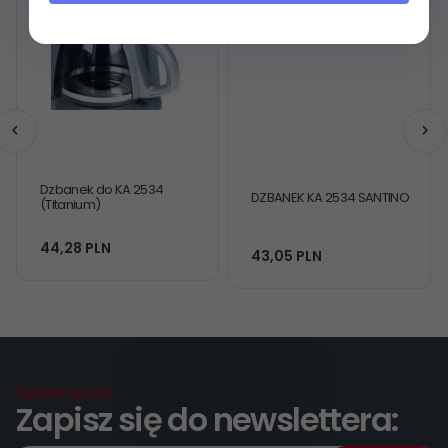
Dzbanek do KA 2534
DZBANEK KA 2534 SANTINO
(Titanium)
44,
28
PLN
43,
05
PLN
Subskrypcja
Zapisz się do newslettera: