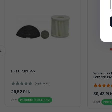
Filtr HEPA BS 1255
Worki do odk
Bomann, Pro
(opinie - )
29,
52
PLN
39,
48
PL
2 szt.
PRODUKT DOSTĘPNY!
31 szt.
PROD