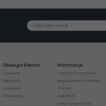
Twój adres e-mail
Obsługa klienta
Informacje
Logowanie
Współpraca handlowa
Rejestracja
Bezpieczeństwo Produktu
Ustawienia
O Firmie
Zamówienia
Regulamin
Polityka prywatności