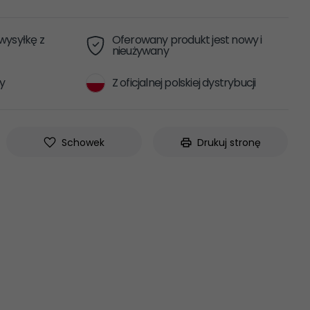
ysyłkę z
Oferowany produkt jest nowy i
nieużywany
y
Z oficjalnej polskiej dystrybucji
Schowek
Drukuj stronę