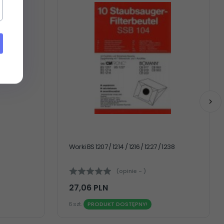
Worki BS 1207 / 1214 / 1216 / 1227 / 1238
(opinie - )
27,
06
PLN
6 szt.
PRODUKT DOSTĘPNY!