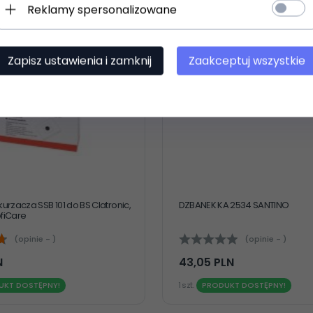
Reklamy spersonalizowane
Zapisz ustawienia i zamknij
Zaakceptuj wszystkie
urzacza SSB 101 do BS Clatronic,
DZBANEK KA 2534 SANTINO
fiCare
(opinie - )
(opinie - )
N
43,
05
PLN
UKT DOSTĘPNY!
1 szt.
PRODUKT DOSTĘPNY!