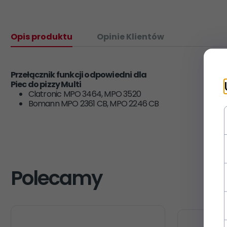
Opis produktu
Opinie Klientów
Przełącznik funkcji odpowiedni dla
Piec do pizzy Multi
Clatronic MPO 3464, MPO 3520
Bomann MPO 2361 CB, MPO 2246 CB
Polecamy