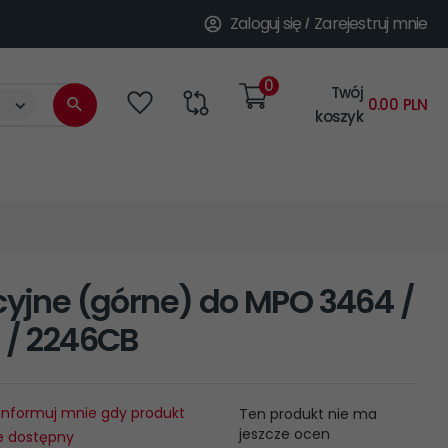
Zaloguj się
Zarejestruj mnie
0
Twój
categories_searcher
0.00
PLN
koszyk
cyjne (górne) do MPO 3464 /
 / 2246CB
informuj mnie gdy produkt
Ten produkt nie ma
jeszcze ocen
e dostępny