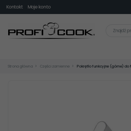
Kontakt
Moje konto
Znajdź p
Strona główna
Części zamienne
Pokrętło funkcyjne (górne) do