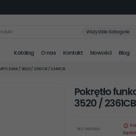
rodukt
Wszystkie Kategorie
Katalog
O nas
Kontakt
Nowości
Blog
 MPO 3464 / 3520 / 2361CB / 2246CB
Pokrętło funk
3520 / 2361CB
Po
SKU: 8934641
będzi