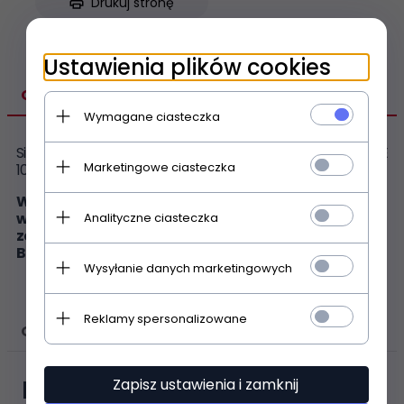
Drukuj stronę
Ustawienia plików cookies
OPIS PRODUKTU
Wymagane ciasteczka
Sito wirówki odpowiednie do sokowirówka ProfiCook PC AE
Marketingowe ciasteczka
1000
WAŻNE! Cześć zamienna pasuje wyłącznie do modeli
wymienionych w opisie. Jeśli symbol produktu nie
Analityczne ciasteczka
został wymieniony w opisie, część zamienna NIE
BĘDZIE PASOWAĆ.
Wysyłanie danych marketingowych
Reklamy spersonalizowane
OPINIE KLIENTÓW
Zapisz ustawienia i zamknij
Polecamy