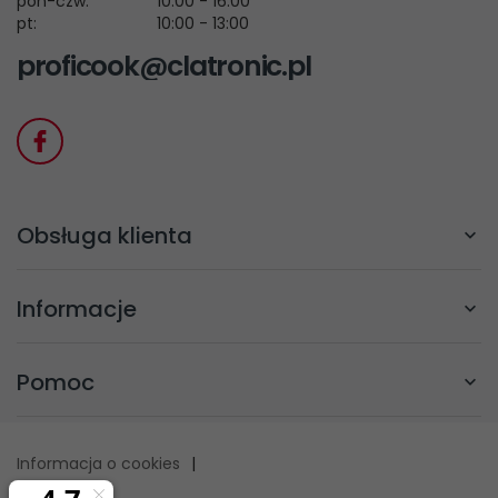
pon-czw:
10:00 - 16:00
pt:
10:00 - 13:00
proficook@clatronic.pl
Obsługa klienta
Informacje
Pomoc
Informacja o cookies
|