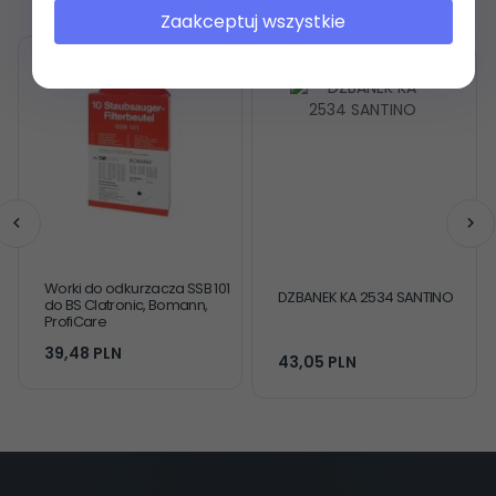
Zaakceptuj wszystkie
Worki do odkurzacza SSB 101
DZBANEK KA 2534 SANTINO
do BS Clatronic, Bomann,
ProfiCare
39,
48
PLN
43,
05
PLN