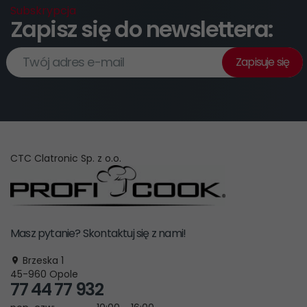
Subskrypcja
Zapisz się do newslettera:
Twój adres e-mail
Zapisuje się
CTC Clatronic Sp. z o.o.
Masz pytanie? Skontaktuj się z nami!
Brzeska 1
45-960
Opole
77 44 77 932