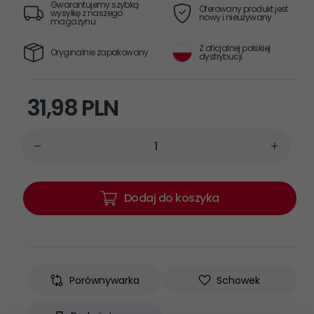
Gwarantujemy szybką
Oferowany produkt jest
wysyłkę z naszego
nowy i nieużywany
magazynu
Z oficjalnej polskiej
Oryginalnie zapakowany
dystrybucji
31,
98
PLN
Dodaj do koszyka
Porównywarka
Schowek