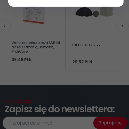
Worki do odkurzacza SSB 101
Filtr HEPA BS 1255
do BS Clatronic, Bomann,
ProfiCare
39,
48
PLN
29,
52
PLN
Subskrypcja
Zapisz się do newslettera:
Twój adres e-mail
Zapisuje się