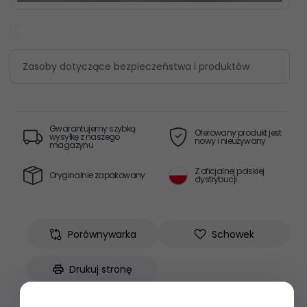
Zasoby dotyczące bezpieczeństwa i produktów
Gwarantujemy szybką
Oferowany produkt jest
wysyłkę z naszego
nowy i nieużywany
magazynu
Z oficjalnej polskiej
Oryginalnie zapakowany
dystrybucji
Porównywarka
Schowek
Drukuj stronę