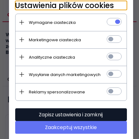
Ustawienia plików cookies
OPIS PRODUKTU
Wymagane ciasteczka
WAŻNE! Cześć zamienna pasuje wyłącznie do modeli
Marketingowe ciasteczka
wymienionych w opisie. Jeśli symbol produktu nie
został wymieniony w opisie, część zamienna NIE
BĘDZIE PASOWAĆ.
Analityczne ciasteczka
Wysyłanie danych marketingowych
OPINIE KLIENTÓW
Reklamy spersonalizowane
Polecamy
Zapisz ustawienia i zamknij
Zaakceptuj wszystkie