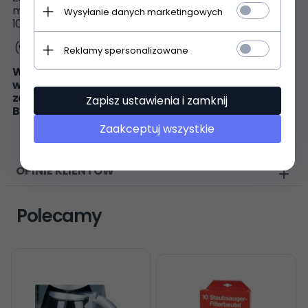
maszynka do mięsa
Clatronic KM3350
Profi Cook PC FW
Wysyłanie danych marketingowych
1060
AEG FW 5549
(wg instrukcji część nr 10)
Reklamy spersonalizowane
WAŻNE! Cześć zamienna pasuje wyłącznie do modeli
wymienionych w opisie. Jeśli symbol produktu nie
został wymieniony w opisie, część zamienna NIE
Zapisz ustawienia i zamknij
BĘDZIE PASOWAĆ.
Zaakceptuj wszystkie
OPINIE KLIENTÓW
Polecamy