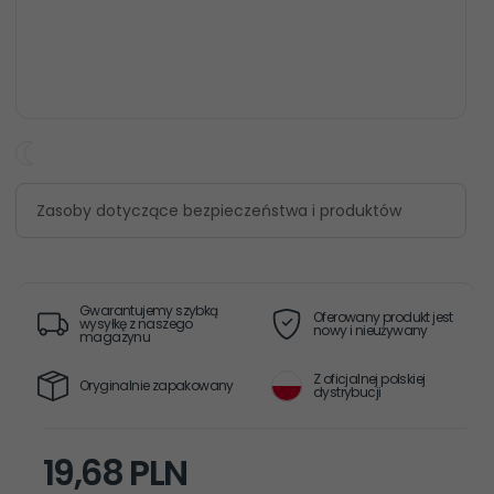
Zasoby dotyczące bezpieczeństwa i produktów
Gwarantujemy szybką
Oferowany produkt jest
wysyłkę z naszego
nowy i nieużywany
magazynu
Z oficjalnej polskiej
Oryginalnie zapakowany
dystrybucji
19,
68
PLN