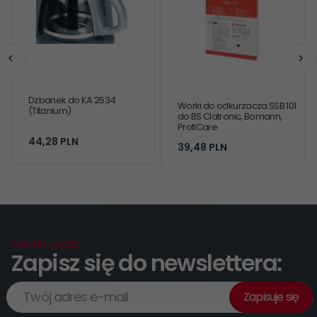
Dzbanek do KA 2534
Worki do odkurzacza SSB 101
(Titanium)
do BS Clatronic, Bomann,
ProfiCare
44,
28
PLN
39,
48
PLN
Subskrypcja
Zapisz się do newslettera:
Twój adres e-mail
Zapisuje się