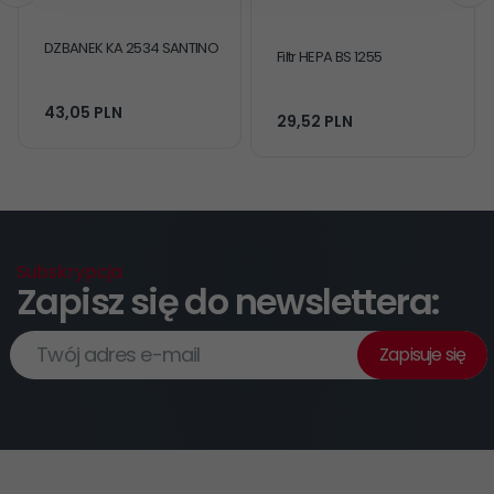
DZBANEK KA 2534 SANTINO
Filtr HEPA BS 1255
43,
05
PLN
29,
52
PLN
Subskrypcja
Zapisz się do newslettera:
Twój adres e-mail
Zapisuje się