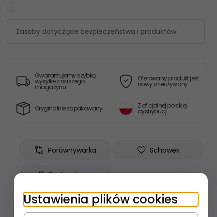
Zasoby dotyczące bezpieczeństwa i produktów
Gwarantujemy szybką
Oferowany produkt jest
wysyłkę z naszego
nowy i nieużywany
magazynu
Z oficjalnej polskiej
Oryginalnie zapakowany
dystrybucji
Porównywarka
Schowek
Drukuj stronę
Ustawienia plików cookies